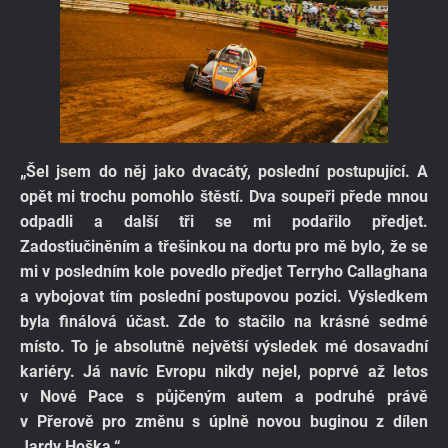
„Šel jsem do něj jako dvacátý, poslední postupující. A
opět mi trochu pomohlo štěstí. Dva soupeři přede mnou
odpadli a další tři se mi podařilo předjet.
Zadostiučiněním a třešinkou na dortu pro mě bylo, že se
mi v posledním kole povedlo předjet Terryho Callaghana
a vybojovat tím poslední postupovou pozici. Výsledkem
byla finálová účast. Zde to stačilo na krásné sedmé
místo. To je absolutně největší výsledek mé dosavadní
kariéry. Já navíc Evropu nikdy nejel, poprvé až letos
v Nové Pace s půjčeným autem a podruhé právě
v Přerově pro změnu s úplně novou buginou z dílen
Jardy Hoška.“