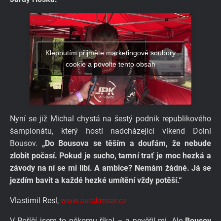
Klepnutím přijměte marketingové soubory
cookie a povolte tento obsah
Nyní se již Michal chystá na šestý podnik republikového
šampionátu, který hostí nadcházející víkend Dolní
Bousov.
„Do Bousova se těším a doufám, že nebude
zlobit počasí. Pokud je sucho, tamní trať je moc hezká a
závody na ní se mi líbí. A ambice? Nemám žádné. Já se
jezdím bavit a každé hezké umítění vždy potěší.“
Vlastimil Resl,
www.autokrosar.cz
V Poříčí jsem to někomu říkal – a nevěřil mi. Ale
Bousov