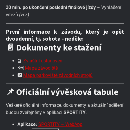
30 min. po ukončení poslední finálové jízdy
– Vyhlášení
vítězů
(věž)
První informace k závodu, který je opět
dvoudenní, tj. sobota - neděle:
📄 Dokumenty ke stažení
📘
Zvláštní ustanovení
🗺️
Mapa závodiště
🅿️
Mapa parkoviště závodních strojů
📌 Oficiální vývěsková tabule
Veškeré oficiální informace, dokumenty a aktuální sdělení
budou zveřejněny v aplikaci
SPORTITY
.
Aplikace:
SPORTITY – WebApp