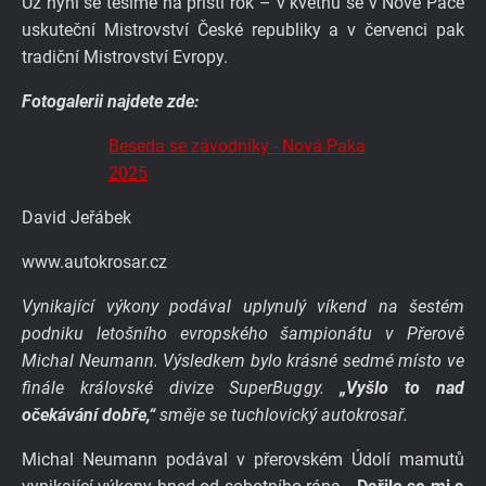
Už nyní se těšíme na příští rok – v květnu se v Nové Pace
uskuteční Mistrovství České republiky a v červenci pak
tradiční Mistrovství Evropy.
Fotogalerii najdete zde:
Beseda se závodníky - Nová Paka
2025
David Jeřábek
www.autokrosar.cz
Vynikající výkony podával uplynulý víkend na šestém
podniku letošního evropského šampionátu v Přerově
Michal Neumann. Výsledkem bylo krásné sedmé místo ve
finále královské divize SuperBuggy.
„Vyšlo to nad
očekávání dobře,“
směje se tuchlovický autokrosař.
Michal Neumann podával v přerovském Údolí mamutů