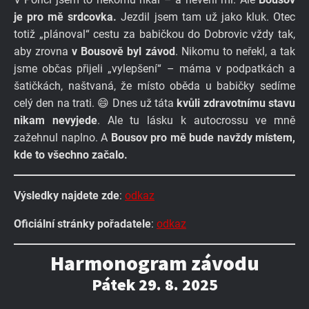
je pro mě srdcovka.
Jezdil jsem tam už jako kluk. Otec
totiž „plánoval“ cestu za babičkou do Dobrovic vždy tak,
aby zrovna
v Bousově byl závod
. Nikomu to neřekl, a tak
jsme občas přijeli „vylepšení“ – máma v podpatkách a
šatičkách, naštvaná, že místo oběda u babičky sedíme
celý den na trati. 😄 Dnes už táta
kvůli zdravotnímu stavu
nikam nevyjede
. Ale tu lásku k autocrossu ve mně
zažehnul naplno. A
Bousov pro mě bude navždy místem,
kde to všechno začalo.
Výsledky najdete zde
:
odkaz
Oficiální stránky pořadatele
:
odkaz
Harmonogram závodu
Pátek 29. 8. 2025