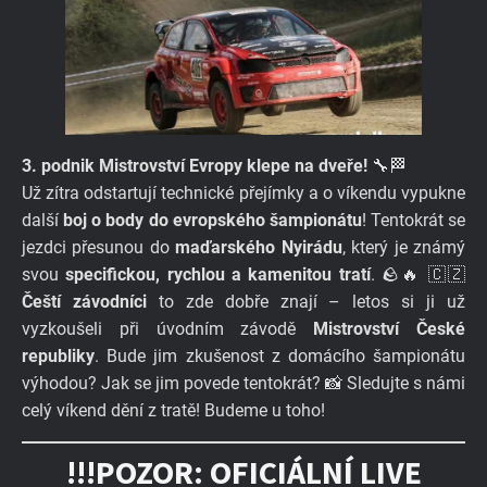
3. podnik Mistrovství Evropy klepe na dveře!
🔧🏁
Už zítra odstartují technické přejímky a o víkendu vypukne
další
boj o body do evropského šampionátu
! Tentokrát se
jezdci přesunou do
maďarského Nyirádu
, který je známý
svou
specifickou, rychlou a kamenitou tratí
. 🪨🔥 🇨🇿
Čeští závodníci
to zde dobře znají – letos si ji už
vyzkoušeli při úvodním závodě
Mistrovství České
republiky
. Bude jim zkušenost z domácího šampionátu
výhodou? Jak se jim povede tentokrát? 📸 Sledujte s námi
celý víkend dění z tratě! Budeme u toho!
!!!POZOR: OFICIÁLNÍ LIVE