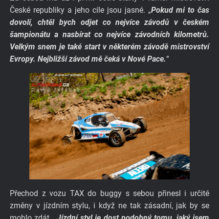
České republiky a jeho cíle jsou jasné. „
Pokud mi to čas
dovolí, chtěl bych odjet co nejvíce závodů v českém
šampionátu a nasbírat co nejvíce závodních kilometrů.
Velkým snem je také start v některém závodě mistrovství
Evropy. Nejbližší závod mě čeká v Nové Pace.
“
Přechod z vozu TAX do buggy s sebou přinesl i určité
změny v jízdním stylu, i když ne tak zásadní, jak by se
mohlo zdát. „
Jízdní styl je dost podobný tomu, jaký jsem