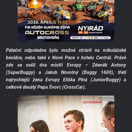
Páteční odpoledne bylo možné strávit na mikulášské
besídce, nebo také v Nové Pace v hotelu Centrál. Právě
zde se sešli dva mistři Evropy – Zdeněk Antony
(SuperBuggy) a Jakub Novotný (Buggy 1600), třetí
nejrychlejší žena Evropy Eliška Plná (JuniorBuggy) a
celkově desátý Pepa Švorc (CrossCar).