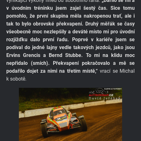
vynikající výkony hned od sobotního rána.
„Dařilo se mi a
v úvodním tréninku jsem zajel šestý čas. Sice tomu
pomohlo, že první skupina měla nakropenou trať, ale i
tak to bylo obrovské překvapení. Druhý měřák se časy
všeobecně moc nezlepšily a deváté místo mi pro úvodní
rozjížďku dalo první řadu. Poprvé v kariéře jsem se
podíval do jedné lajny vedle takových jezdců, jako jsou
Ervins Grencis a Bernd Stubbe. To mi na klidu moc
nepřidalo (smích). Překvapení pokračovalo a mě se
podařilo dojet za nimi na třetím místě,“
vrací se Michal
k sobotě.