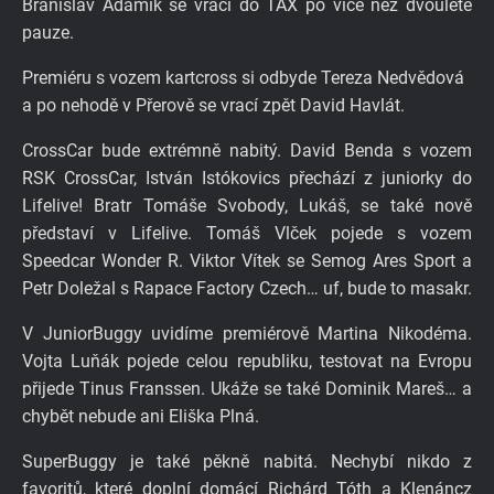
Branislav Adamik se vrací do TAX po více než dvouleté
pauze.
Premiéru s vozem kartcross si odbyde Tereza Nedvědová
a po nehodě v Přerově se vrací zpět David Havlát.
CrossCar bude extrémně nabitý. David Benda s vozem
RSK CrossCar, István Istókovics přechází z juniorky do
Lifelive! Bratr Tomáše Svobody, Lukáš, se také nově
představí v Lifelive. Tomáš Vlček pojede s vozem
Speedcar Wonder R. Viktor Vítek se Semog Ares Sport a
Petr Doležal s Rapace Factory Czech… uf, bude to masakr.
V JuniorBuggy uvidíme premiérově Martina Nikodéma.
Vojta Luňák pojede celou republiku, testovat na Evropu
přijede Tinus Franssen. Ukáže se také Dominik Mareš… a
chybět nebude ani Eliška Plná.
SuperBuggy je také pěkně nabitá. Nechybí nikdo z
favoritů, které doplní domácí Richárd Tóth a Klenáncz