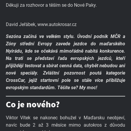
Děkuji za rozhovor a těším se do Nové Paky.
David Jeřábek, www.autokrosar.cz
Sezóna začíná ve velkém stylu. Úvodní podnik MČR a
Zóny střední Evropy zavede jezdce do maďarského
Nyirádu, kde se očekává mimořádně nabitá konkurence.
Na trati se představí řada evropských jezdců, kteří
přijíždějí testovat a sbírat cenná data, chybět nebudou ani
nové speciály. Zvláštní pozornost poutá kategorie
CrossCar, jejíž startovní pole se stále více přibližuje
evropským standardům. Těšíte se? My moc!
Co je nového?
Viktor Vítek se nakonec bohužel v Maďarsku neobjeví,
navíc bude 2 až 3 měsíce mimo autokros z důvodu