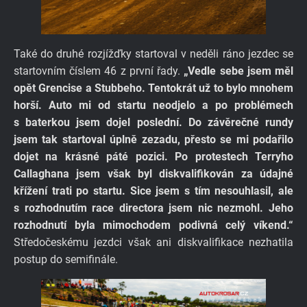
Také do druhé rozjížďky startoval v neděli ráno jezdec se
startovním číslem 46 z první řady.
„Vedle sebe jsem měl
opět Grencise a Stubbeho. Tentokrát už to bylo mnohem
horší. Auto mi od startu neodjelo a po problémech
s baterkou jsem dojel poslední. Do závěrečné rundy
jsem tak startoval úplně zezadu, přesto se mi podařilo
dojet na krásné páté pozici. Po protestech Terryho
Callaghana jsem však byl diskvalifikován za údajné
křížení trati po startu. Sice jsem s tím nesouhlasil, ale
s rozhodnutím race directora jsem nic nezmohl. Jeho
rozhodnutí byla mimochodem podivná celý víkend.“
Středočeskému jezdci však ani diskvalifikace nezhatila
postup do semifinále.