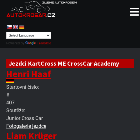
Powered by
Translate
Jezdci KartCross ME CrossCar Academy
Henri Haaf
Startovní číslo:
#
407
Soutěže:
Junior Cross Car
Fotogalerie jezdce
Liam Krüger