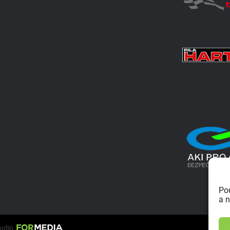
Po
a n
tudio