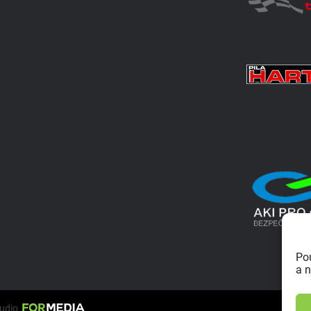
Po
a n
tudio