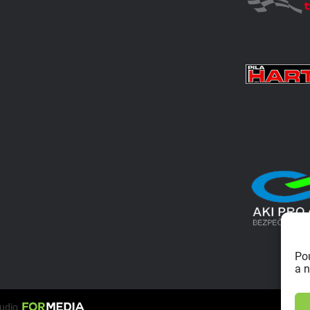
Po
a n
tudio