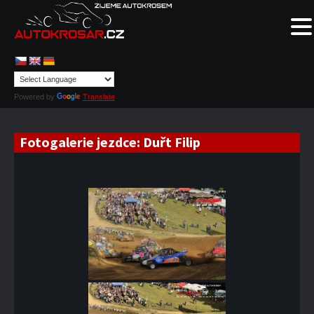
Powered by
Translate
Fotogalerie jezdce:
Duřt Filip