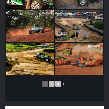
1
2
3
►