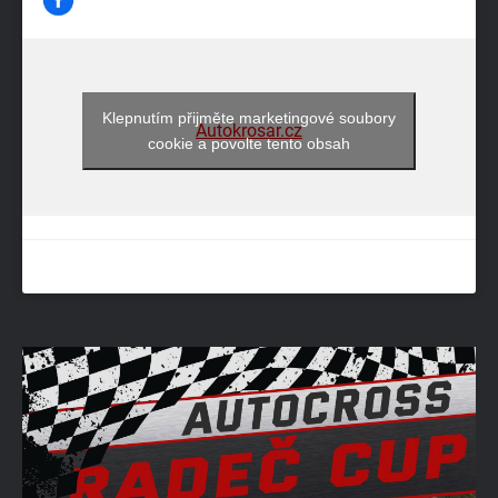
Klepnutím přijměte marketingové soubory
Autokrosar.cz
cookie a povolte tento obsah