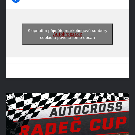
Klepnutím přijměte marketingové soubory
Autokrosar.cz
cookie a povolte tento obsah