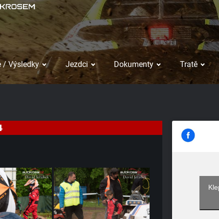
 / Výsledky
Jezdci
Dokumenty
Tratě
4
Kle