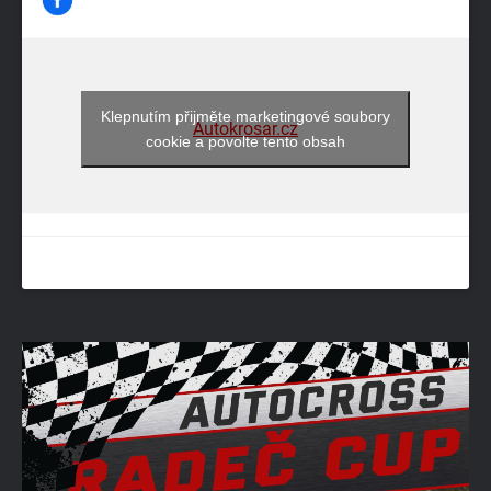
Klepnutím přijměte marketingové soubory
Autokrosar.cz
cookie a povolte tento obsah