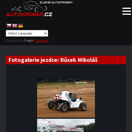
Powered by
Translate
Fotogalerie jezdce:
Růsek Mikoláš