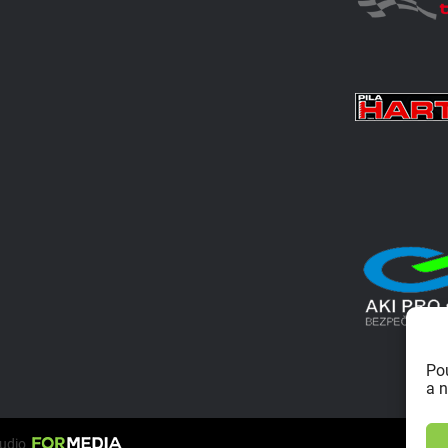
Po
a n
tudio