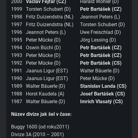
2000
Václav Fejfar (CZ)
Harald Wöhler (D)
1999
Torsten Schubert (D)
Petr Bartášek (CZ)
1998
Fritz Duizendstra (NL)
Jeannot Peters (L)
1997
Fritz Duizendstra (NL)
Torsten Schubert (D)
1996
Jeannot Peters (L)
Uwe Freischlad (D)
1995
Peter Mücke (D)
Jörg Lessing (D)
1994
Oswin Büchl (D)
Petr Bartášek (CZ)
1993
Peter Mücke (D)
Petr Bartášek (CZ)
1992
Peter Mücke (D)
Petr Bartášek (CS)
1991
Jaanus Ligur (EST)
Walter Bäuerle (D)
1990
Jaanus Ligur (EST)
Peter Mücke (D)
1989
Walter Bäuerle (D)
Stanislav Landa (CS)
1988
Horst Kaudela (A)
Josef Bartášek (CS)
1987
Walter Bäuerle (D)
Imrich Vlasatý (CS)
Název divize jak šel v čase:
Buggy 1600 (od roku2011)
Divize 3A (2010 – 2001)