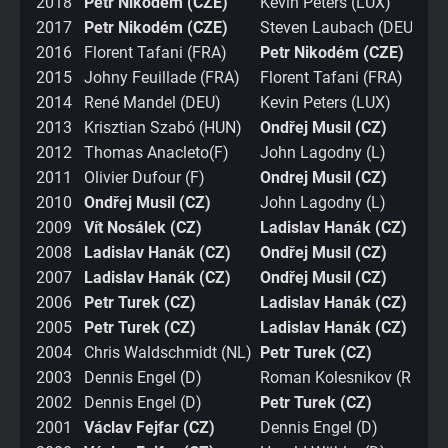
2018
Petr Nikodém (CZE)
Kevin Peters (LUX)
2017
Petr Nikodém (CZE)
Steven Laubach (DEU)
2016
Florent Tafani (FRA)
Petr Nikodém (CZE)
2015
Johny Feuillade (FRA)
Florent Tafani (FRA)
2014
René Mandel (DEU)
Kevin Peters (LUX)
2013
Krisztian Szabó (HUN)
Ondřej Musil (CZ)
2012
Thomas Anacleto(F)
John Lagodny (L)
2011
Olivier Dufour (F)
Ondrej Musil (CZ)
2010
Ondřej Musil (CZ)
John Lagodny (L)
2009
Vít Nosálek (CZ)
Ladislav Hanák (CZ)
2008
Ladislav Hanák (CZ)
Ondřej Musil (CZ)
2007
Ladislav Hanák (CZ)
Ondřej Musil (CZ)
2006
Petr Turek (CZ)
Ladislav Hanák (CZ)
2005
Petr Turek (CZ)
Ladislav Hanák (CZ)
2004
Chris Waldschmidt (NL)
Petr Turek (CZ)
2003
Dennis Engel (D)
Roman Kolesnikov (RUS)
2002
Dennis Engel (D)
Petr Turek (CZ)
2001
Václav Fejfar (CZ)
Dennis Engel (D)