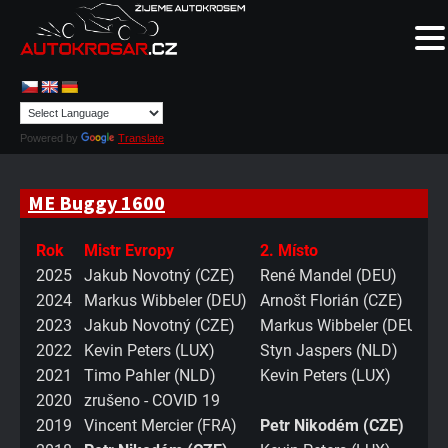
Powered by
Translate
ME Buggy 1600
Rok
Mistr Evropy
2. Místo
2025
Jakub Novotný (CZE)
René Mandel (DEU)
2024
Markus Wibbeler (DEU)
Arnošt Florián (CZE)
2023
Jakub Novotný (CZE)
Markus Wibbeler (DEU)
2022
Kevin Peters (LUX)
Styn Jaspers (NLD)
2021
Timo Pahler (NLD)
Kevin Peters (LUX)
2020
zrušeno - COVID 19
2019
Vincent Mercier (FRA)
Petr Nikodém (CZE)