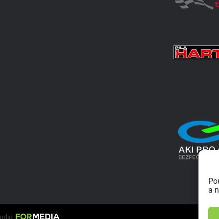
Po
a n
tudio