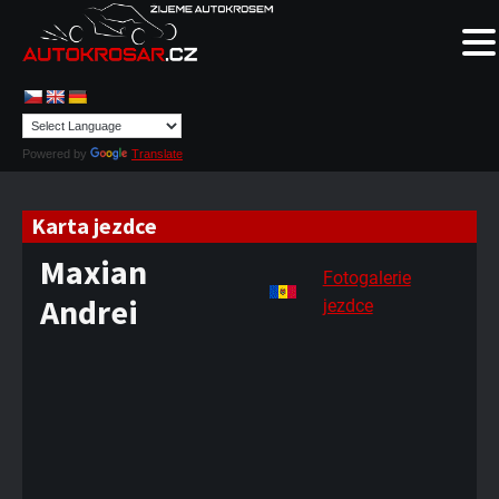
Powered by
Translate
Karta jezdce
Maxian
Fotogalerie
Andrei
jezdce