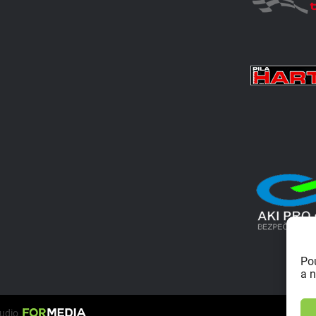
Po
a n
tudio