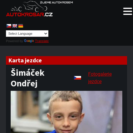
Powered by
Translate
Karta jezdce
Šimáček
Fotogalerie
Ondřej
jezdce