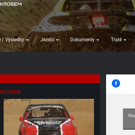
 / Výsledky
Jezdci
Dokumenty
Tratě
rie jezdce
Kle