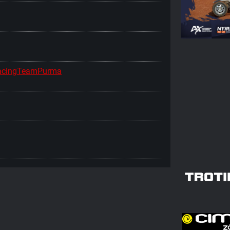
RacingTeamPurma