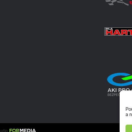
Po
a n
tudio