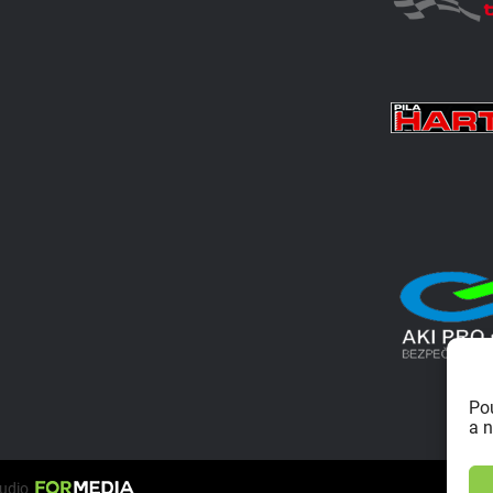
Po
a n
tudio