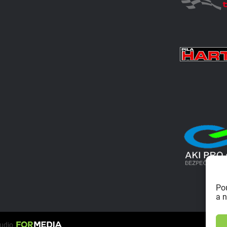
Po
a n
tudio