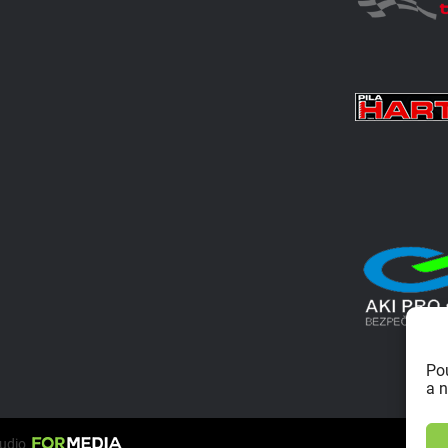
Po
a n
tudio