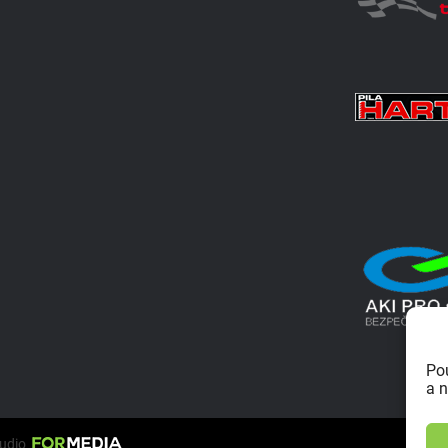
Po
a n
tudio