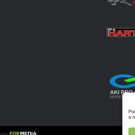
Po
a n
tudio