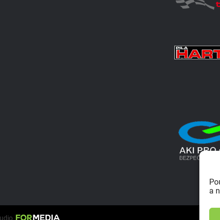
Po
a n
tudio