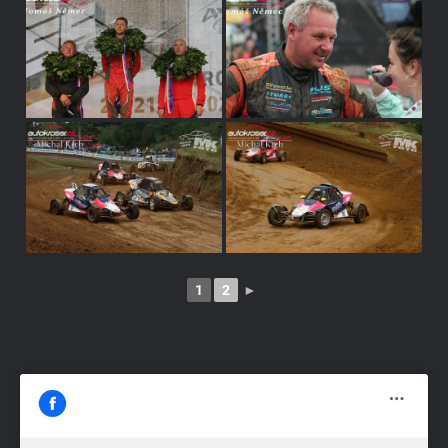
1
2
►