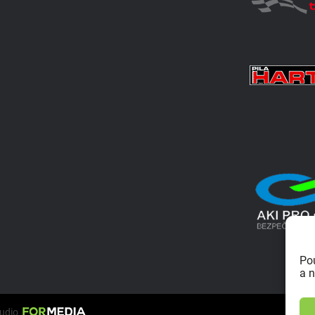
Po
a n
tudio