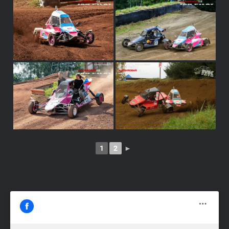
1
2
►