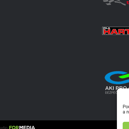
Po
a n
tudio