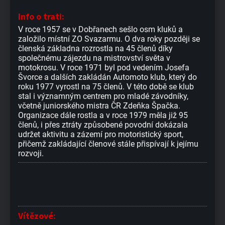
Info o trati:
V roce 1957 se v Dobřanech sešlo osm kluků a
založilo místní ZO Svazarmu. O dva roky později se
členská základna rozrostla na 45 členů díky
společnému zájezdu na mistrovství světa v
motokrosu. V roce 1971 byl pod vedením Josefa
Švorce a dalších zakládán Automoto klub, který do
roku 1977 vyrostl na 75 členů. V této době se klub
stal i významným centrem pro mladé závodníky,
včetně juniorského mistra ČR Zdeňka Špačka.
Organizace dále rostla a v roce 1979 měla již 95
členů, i přes ztráty způsobené povodní dokázala
udržet aktivitu a zázemí pro motoristický sport,
přičemž zakládající členové stále přispívají k jejímu
rozvoji.
Vítězové: