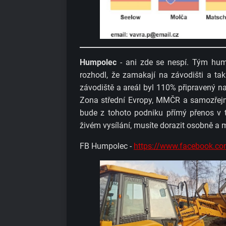
Humpolec
- ani zde se nespí. Tým hu
rozhodl, že zamakají na závodišti a tak s
závodiště a areál byl 110% připravený n
Zona střední Evropy, MMČR a samozřejm
bude z tohoto podniku přímý přenos v te
živém vysílání, musíte dorazit osobně a
FB Humpolec -
https://www.facebook.c