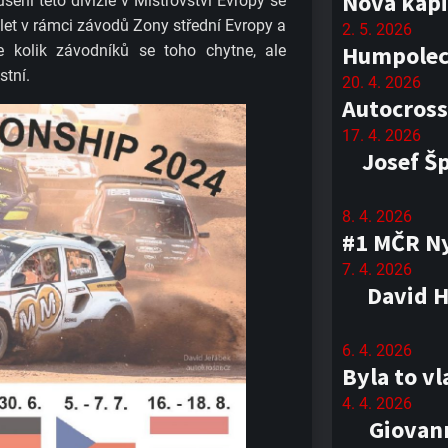
Nová kapi
ušení této divizie v Mistrovství Evropy se
slet v rámci závodů Zony střední Evropy a
2. 5. 2026
Humpolec 
kolik závodníků se toho chytne, ale
stní.
20. 4. 2026
Autocross
17. 4. 2026
Josef Š
8. 4. 2026
#1 MČR Ny
7. 4. 2026
David H
6. 4. 2026
Byla to v
4. 4. 2026
Giovann