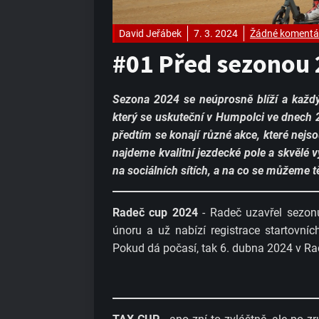
David Jeřábek
7. 3. 2024
Žádné komentá
#01 Před sezonou
Sezona 2024 se neúprosně blíží a každ
který se uskuteční v Humpolci ve dnech 
předtím se konají různé akce, které nejs
najdeme kvalitní jezdecké pole a skvělé 
na sociálních sítích, a na co se můžeme tě
Radeč cup 2024
- Radeč uzavřel sezon
únoru a už nabízí registrace startovní
Pokud dá počasí, tak 6. dubna 2024 v Rad