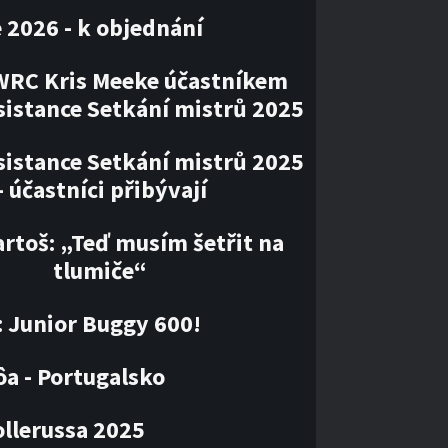
 2026 - k objednání
WRC Kris Meeke účastníkem
sistance Setkání mistrů 2025
sistance Setkání mistrů 2025
– účastníci přibývají
artoš: „Teď musím šetřit na
tlumiče“
: Junior Buggy 600!
ôa - Portugalsko
llerussa 2025