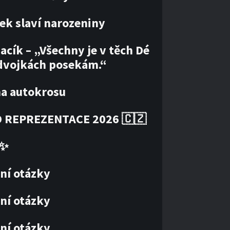
ek slaví narozeniny
acík – „Všechny je v těch Dé
dvojkách posekám.“
ha autokrosu
 REPREZENTACE 2026 🇨🇿
✨
ní otázky
ní otázky
ní otázky