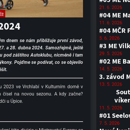
21. 6. 2026
#04 ME M
ře
 2024
11. 6. 2026
#04 MČR 
5. 6. 2026
ým dnem se nám přibližuje první závod,
#3 ME Vil
27. a 28. dubna 2024. Samozřejmě, ještě
29. 5. 2026
ou pod záštitou Autoklubu, nicméně i tam
#02 ME Ba
výkony. Pojďme se podívat, co se objevilo
14. 5. 2026
šit.
3. závod 
13. 5. 2026
u 2023 ve Vrchlabí v Kulturním domě v
Sout
ch čísel na novou sezonu. A kdy začne?
víke
či u Úpice.
11. 5. 2026
#01 Seel
7. 5. 2026