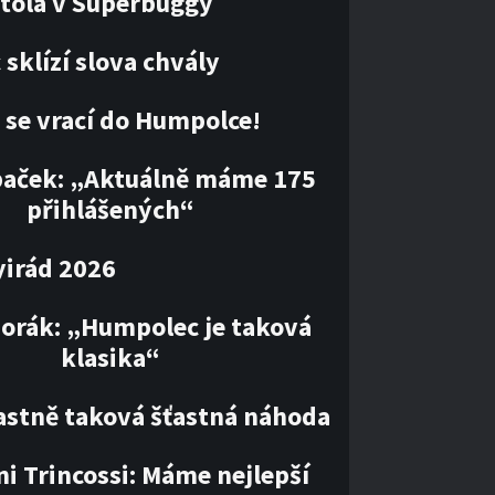
tola v Superbuggy
sklízí slova chvály
 se vrací do Humpolce!
paček: „Aktuálně máme 175
přihlášených“
irád 2026
orák: „Humpolec je taková
klasika“
lastně taková šťastná náhoda
i Trincossi: Máme nejlepší