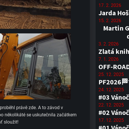
17. 2. 2026
Jarda Hoš
15. 2. 2026
Martin G
3. 2. 2026
Zlatá kni
7. 1. 2026
OFF-ROAD
25. 12. 2025
PF2026
24. 12. 2025
#03 Vánoč
22. 12. 2025
proběhl právě zde. A to závod v
#02 Vánoč
 po několikáté se uskutečnila začátkem
17. 12. 2025
ť sloužit!
#01 Vánoč