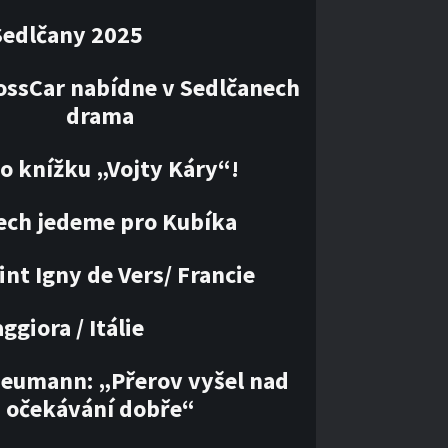
Sedlčany 2025
ossCar nabídne v Sedlčanech
drama
 o knížku „Vojty Káry“!
ech jedeme pro Kubíka
int Igny de Vers/ Francie
giora / Itálie
Neumann: „Přerov vyšel nad
očekávání dobře“