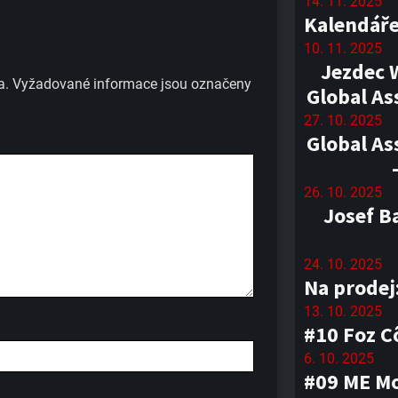
14. 11. 2025
Kalendáře
10. 11. 2025
Jezdec 
a.
Vyžadované informace jsou označeny
Global As
27. 10. 2025
Global As
26. 10. 2025
Josef B
24. 10. 2025
Na prodej
13. 10. 2025
#10 Foz C
6. 10. 2025
#09 ME Mo