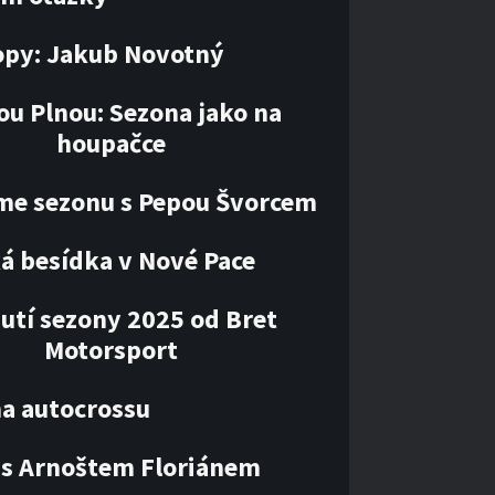
opy: Jakub Novotný
ou Plnou: Sezona jako na
houpačce
me sezonu s Pepou Švorcem
á besídka v Nové Pace
utí sezony 2025 od Bret
Motorsport
ha autocrossu
 s Arnoštem Floriánem