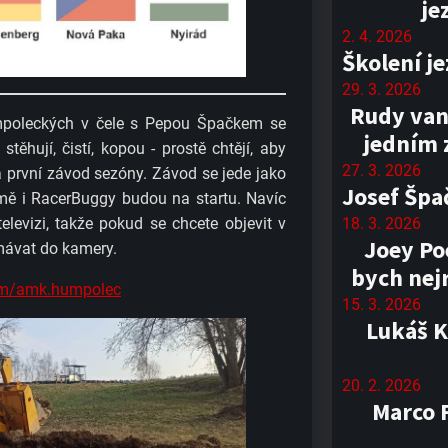
je
2. 4. 2026
Školení j
29. 3. 2026
Rudy van
mpoleckých v čele s Pepou Špačkem se
jedním 
těhují, čistí, kopou - prostě chtějí, aby
27. 3. 2026
a první závod sezóny. Závod se jede jako
Josef Špa
ě i RacerBuggy budou na startu. Navíc
18. 3. 2026
levizi, takže pokud se chcete objevit v
Joey Poe
 mávat do kamery.
bych nejr
om/amk.humpolec
15. 3. 2026
Lukáš K
20. 2. 2026
Marco F