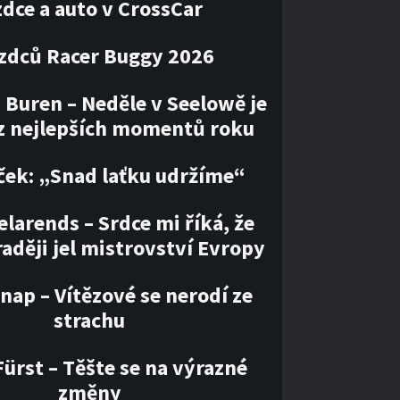
zdce a auto v CrossCar
ezdců Racer Buggy 2026
 Buren – Neděle v Seelowě je
z nejlepších momentů roku
ček: „Snad laťku udržíme“
larends – Srdce mi říká, že
aději jel mistrovství Evropy
nap – Vítězové se nerodí ze
strachu
ürst – Těšte se na výrazné
změny