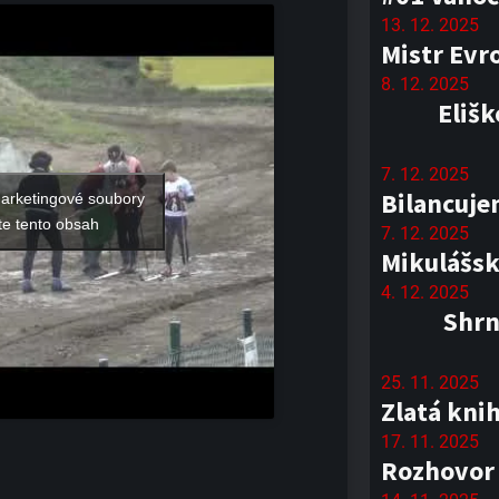
13. 12. 2025
Mistr Evr
8. 12. 2025
Elišk
7. 12. 2025
Bilancuje
marketingové soubory
te tento obsah
7. 12. 2025
Mikulášsk
4. 12. 2025
Shrn
25. 11. 2025
Zlatá kni
17. 11. 2025
Rozhovor