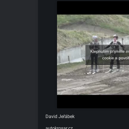
Klepnutím přijměte 
cookie a povol
David Jeřábek
autokrosar.cz