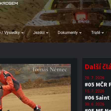
 / Výsledky
Jezdci
Dokumenty
Tratě
Další č
28. 7. 2026
#05 MČR P
15. 7. 2026
#06 Saint
30. 6. 2026
#05 ME No