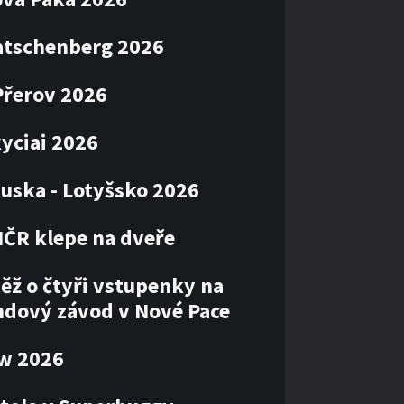
atschenberg 2026
Přerov 2026
kyciai 2026
uska - Lotyšsko 2026
MČR klepe na dveře
ěž o čtyři vstupenky na
ndový závod v Nové Pace
ow 2026