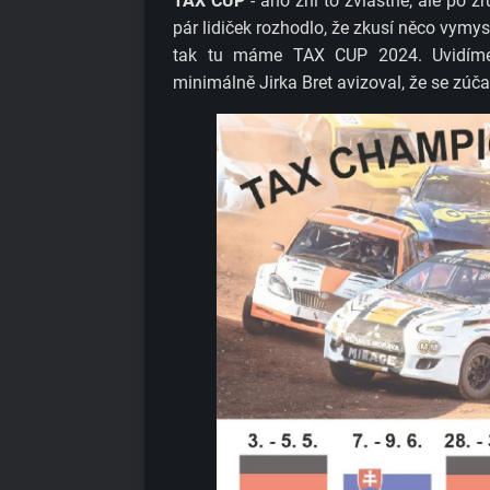
TAX CUP
- ano zní to zvláštně, ale po zr
pár lidiček rozhodlo, že zkusí něco vymy
tak tu máme TAX CUP 2024. Uvidíme 
minimálně Jirka Bret avizoval, že se zúča