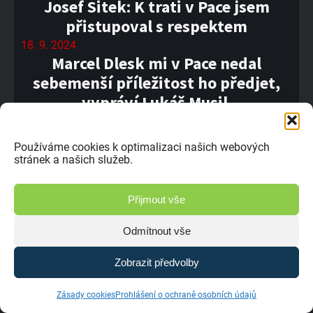
Josef Sitek: K trati v Pace jsem
přistupoval s respektem
18. 9. 2024
Marcel Dlesk mi v Pace nedal
sebemenší příležitost ho předjet,
vypráví Lukáš Musil.
18. 9. 2024
XXIII. Global Assistance Setkání
Používáme cookies k optimalizaci našich webových
mistrů v netradičním termínu
stránek a našich služeb.
17. 9. 2024
Zpět do minulosti – Jindřich Kottek
Přijmout vše
17. 9. 2024
Do Paky se mi moc nechtělo,
Odmítnout vše
přiznává Arnošt Florián
Zobrazit předvolby
16. 9. 2024
Novou Paku bych zhodnotil jako
Zásady cookies
Prohlášení o ochraně osobních údajů
závod o přežití, říká Denis Pytela