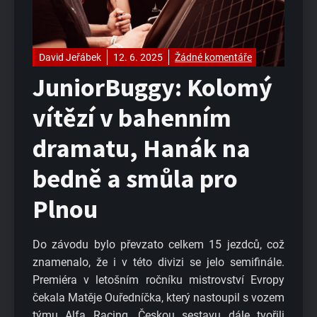
David Jeřábek
12. 6. 2025
Žádné komentáře
JuniorBuggy: Kolomý
vítězí v bahenním
dramatu, Hanák na
bedně a smůla pro
Plnou
Do závodu bylo převzato celkem 15 jezdců, což
znamenalo, že i v této divizi se jelo semifinále.
Premiéra v letošním ročníku mistrovství Evropy
čekala Matěje Ouředníčka, který nastoupil s vozem
týmu Alfa Racing. Českou sestavu dále tvořili