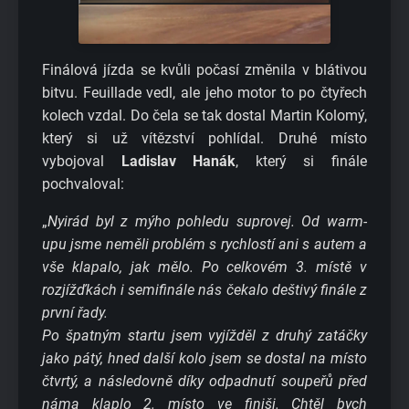
Finálová jízda se kvůli počasí změnila v blátivou
bitvu. Feuillade vedl, ale jeho motor to po čtyřech
kolech vzdal. Do čela se tak dostal Martin Kolomý,
který si už vítězství pohlídal. Druhé místo
vybojoval
Ladislav Hanák
, který si finále
pochvaloval:
„
Nyirád byl z mýho pohledu suprovej. Od warm-
upu jsme neměli problém s rychlostí ani s autem a
vše klapalo, jak mělo. Po celkovém 3. místě v
rozjížďkách i semifinále nás čekalo deštivý finále z
první řady.
Po špatným startu jsem vyjížděl z druhý zatáčky
jako pátý, hned další kolo jsem se dostal na místo
čtvrtý, a následovně díky odpadnutí soupeřů před
náma klaplo 2. místo ve finiši. Chtěl bych