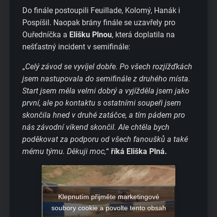
Do finále postoupili Feuillade, Kolomý, Hanák i
Pospíšil. Naopak brány finále se uzavřely pro
Ouředníčka a
Elišku Plnou
, která doplatila na
nešťastný incident v semifinále:
„
Celý závod se vyvíjel dobře. Po všech rozjížďkách
jsem nastupovala do semifinále z druhého místa.
Start jsem měla velmi dobrý a vyjížděla jsem jako
první, ale po kontaktu s ostatními soupeři jsem
skončila hned v druhé zatáčce, a tím pádem pro
nás závodní víkend skončil. Ale chtěla bych
poděkovat za podporu od všech fanoušků a také
mému týmu. Děkuji moc,
“
říká Eliška Plná.
Klepnutím přijměte marketingové
soubory cookie a povolte tento obsah