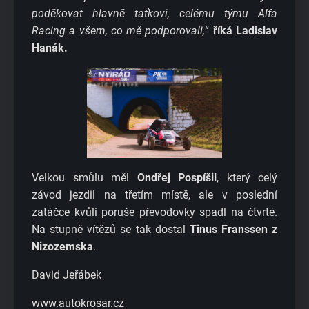
poděkovat hlavně taťkovi, celému týmu Alfa
Racing a všem, co mě podporovali,
“
říká Ladislav
Hanák.
Velkou smůlu měl
Ondřej Pospíšil
, který celý
závod jezdil na třetím místě, ale v poslední
zatáčce kvůli poruše převodovky spadl na čtvrté.
Na stupně vítězů se tak dostal
Tinus Franssen z
Nizozemska
.
David Jeřábek
www.autokrosar.cz