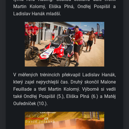
Martin Kolomý, Eliška Plná, Ondřej Pospíšil a
Ladislav Hanák mladší.
V měřených trénincích překvapil Ladislav Hanák,
který zajel nejrychlejší čas. Druhý skončil Malone
Feuillade a třetí Martin Kolomý. Výborně si vedli
také Ondřej Pospíšil (5.), Eliška Plná (6.) a Matěj
Ouředníček (10.).