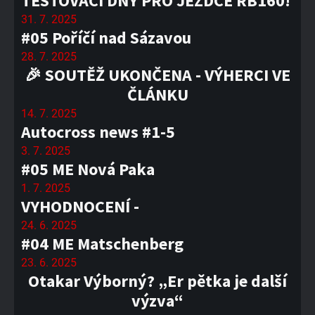
TESTOVACÍ DNY PRO JEZDCE RB160!
31. 7. 2025
#05 Poříčí nad Sázavou
28. 7. 2025
🎉 SOUTĚŽ UKONČENA - VÝHERCI VE
ČLÁNKU
14. 7. 2025
Autocross news #1-5
3. 7. 2025
#05 ME Nová Paka
1. 7. 2025
VYHODNOCENÍ -
24. 6. 2025
#04 ME Matschenberg
23. 6. 2025
Otakar Výborný? „Er pětka je další
výzva“