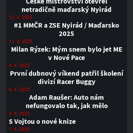
České mistrovství otevřel
netradičně maďarský Nyirád
12. 4. 2025
#1 MMČR a ZSE Nyirád / Maďarsko
2025
11. 4. 2025
Milan Rýzek: Mým snem bylo jet ME
v Nové Pace
8. 4. 2025
První dubnový víkend patřil školení
divizí Racer Buggy
6. 4. 2025
Adam Raušer: Auto nám
nefungovalo tak, jak mělo
5. 4. 2025
S Vojtou o nové knize
1. 4. 2025