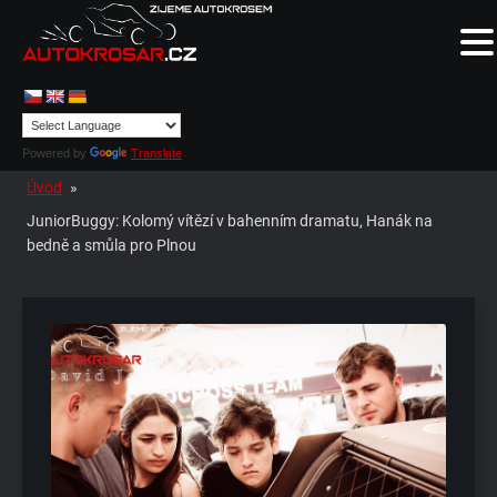
Powered by
Translate
Úvod
»
JuniorBuggy: Kolomý vítězí v bahenním dramatu, Hanák na
bedně a smůla pro Plnou