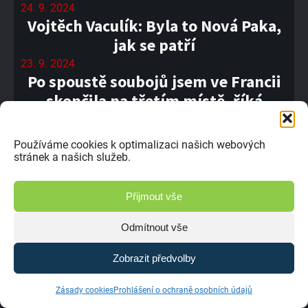
24. 9. 2024
Vojtěch Vaculík: Byla to Nová Paka,
jak se patří
23. 9. 2024
Po spoustě soubojů jsem ve Francii
skončila na třetím místě, říká
Pytlounová
21. 9. 2024
Používáme cookies k optimalizaci našich webových
#09 ME Maggiora / Itálie
stránek a našich služeb.
20. 9. 2024
Paka je moje nejoblíbenější trať,
Přijmout vše
svěřuje se Ladislav Jiřička.
Odmítnout vše
20. 9. 2024
Josef Sitek: K trati v Pace jsem
Zobrazit předvolby
přistupoval s respektem
18. 9. 2024
Zásady cookies
Prohlášení o ochraně osobních údajů
Marcel Dlesk mi v Pace nedal