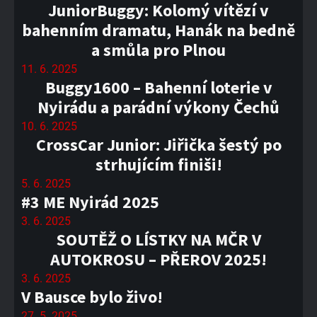
JuniorBuggy: Kolomý vítězí v
bahenním dramatu, Hanák na bedně
a smůla pro Plnou
11. 6. 2025
Buggy1600 – Bahenní loterie v
Nyirádu a parádní výkony Čechů
10. 6. 2025
CrossCar Junior: Jiřička šestý po
strhujícím finiši!
5. 6. 2025
#3 ME Nyirád 2025
3. 6. 2025
SOUTĚŽ O LÍSTKY NA MČR V
AUTOKROSU – PŘEROV 2025!
3. 6. 2025
V Bausce bylo živo!
27. 5. 2025