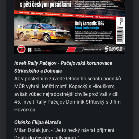
Invelt Rally Pačejov - Pačejovská korunovace
Stříteského a Dohnala
Až v posledním závodě letošního seriálu podniků
MČR vyhráli loňští mistři Kopecký s Hlouškem,
avšak vůbec nejradostnější chvíle prožívali v cíli
45. Invelt Rally Pačejov Dominik Stříteský s Jiřím
Hovorkou.
Okénko Filipa Mareše
Milan Dolák jun. - "Je to hezký návrat příjmení
Dolák do českého rallysportu"