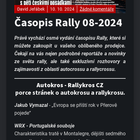
David Jeřábek
10. 10. 2024
Žádné komentáře
Časopis Rally 08-2024
Právě vychází osmé vydání časopisu Rally, které si
můžete zakoupit u vašeho oblíbeného prodejce.
Čekají na vás nejen podrobné reportáže a novinky
ze světa rally, ale také exkluzivní rozhovory a
zajímavosti z oblasti autocrossu a rallycrossu.
Autokros - Rallykros CZ
porce stránek o autokrosu a rallykrosu.
Jakub Vymazal
- „Evropa se příští rok v Přerově
pojede“
WRX - Portugalské souboje
Charakteristika tratě v Montalegre, dějišti sedmého