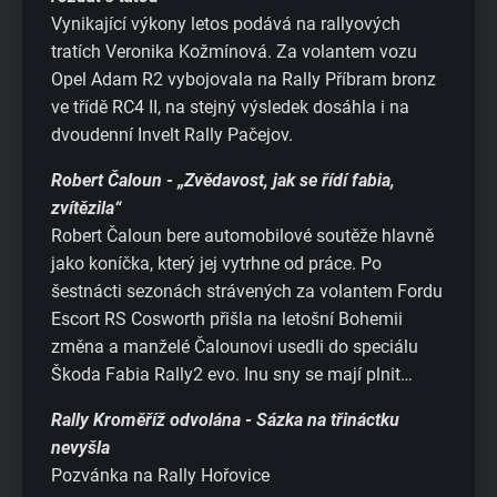
Vynikající výkony letos podává na rallyových
tratích Veronika Kožmínová. Za volantem vozu
Opel Adam R2 vybojovala na Rally Příbram bronz
ve třídě RC4 II, na stejný výsledek dosáhla i na
dvoudenní Invelt Rally Pačejov.
Robert Čaloun - „Zvědavost, jak se řídí fabia,
zvítězila“
Robert Čaloun bere automobilové soutěže hlavně
jako koníčka, který jej vytrhne od práce. Po
šestnácti sezonách strávených za volantem Fordu
Escort RS Cosworth přišla na letošní Bohemii
změna a manželé Čalounovi usedli do speciálu
Škoda Fabia Rally2 evo. Inu sny se mají plnit…
Rally Kroměříž odvolána - Sázka na třináctku
nevyšla
Pozvánka na Rally Hořovice