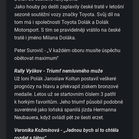
Jako houby po dešti zaplavily české tratě v letošní
sezoně soutěžní vozy značky Toyota. Svůj díl na
tom má i společnosti Toyota Dolák a Dolák
Motorsport. S tím se pravidelněji vrátilo na české
tratě i jméno Milana Doláka.
Peter Surovič - „V každém oboru musíte úspěchu
obětovat maximum“
Rally Vyškov - Triumf nemluvného muže
Už loni Polák Jaroslaw Koltun postavil veškeré
prognózy na hlavu a překvapil ziskem bronzové
medaile. Letos už se startovním číslem 3 patřil
k horkým favoritům. Jeho triumf působil podobně
suverénně jako loňská spanilá jízda Hermanna
Neubauera, když ovládl pět ze šesti erzet.
Veronika Kožmínová - „Jednou bych si to chtěla
rozdat s tátou“