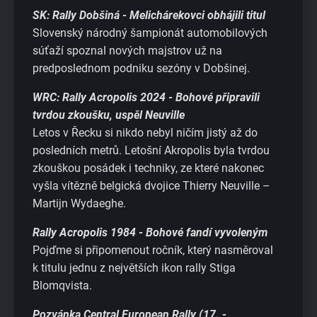
SK: Rally Dobšiná - Melichárekovci obhájili titul
Slovenský národný šampionát automobilových
súťaží spoznal nových majstrov už na
predposlednom podniku sezóny v Dobšinej.
WRC: Rally Acropolis 2024 - Bohové připravili
tvrdou zkoušku, uspěl Neuville
Letos v Řecku si nikdo nebyl ničím jistý až do
posledních metrů. Letošní Akropolis byla tvrdou
zkouškou posádek i techniky, ze které nakonec
vyšla vítězně belgická dvojice Thierry Neuville –
Martijn Wydaeghe.
Rally Acropolis 1984 - Bohové fandí vyvoleným
Pojďme si připomenout ročník, který nasměroval
k titulu jednu z největších ikon rally Stiga
Blomqvista.
Pozvánka Central European Rally (17. -