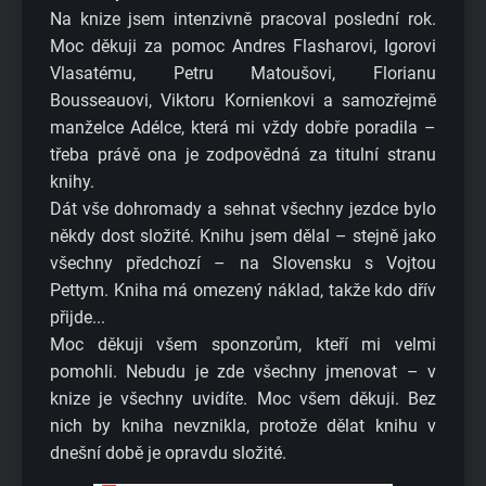
Na knize jsem intenzivně pracoval poslední rok.
Moc děkuji za pomoc Andres Flasharovi, Igorovi
Vlasatému, Petru Matoušovi, Florianu
Bousseauovi, Viktoru Kornienkovi a samozřejmě
manželce Adélce, která mi vždy dobře poradila –
třeba právě ona je zodpovědná za titulní stranu
knihy.
Dát vše dohromady a sehnat všechny jezdce bylo
někdy dost složité. Knihu jsem dělal – stejně jako
všechny předchozí – na Slovensku s Vojtou
Pettym. Kniha má omezený náklad, takže kdo dřív
přijde...
Moc děkuji všem sponzorům, kteří mi velmi
pomohli. Nebudu je zde všechny jmenovat – v
knize je všechny uvidíte. Moc všem děkuji. Bez
nich by kniha nevznikla, protože dělat knihu v
dnešní době je opravdu složité.