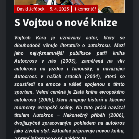
David Jeřábek
5. 4. 2025
1 komentář
S Vojtou o nové knize
Vojtěch Kára je uznávaný autor, který se
dlouhodobě věnuje literatuře o autokrosu. Mezi
jeho nejvýznamnější publikace patří kniha
Autocross v nás (2003), zaměřená na vliv
autokrosu na jezdce i fanoušky, a navazující
Autocross v našich srdcích (2004), která se
soustředí na emoce a vášeň spojenou s tímto
sportem. Velmi ceněná je Zlatá kniha evropského
autokrosu (2005), která mapuje historii a klíčové
momenty evropské scény. Na tuto práci navázal
titulem Autokros – Nekonečný příběh (2006),
dvojjazyčně zpracovaným pohledem na autokros
jako životní styl. Aktuálně připravuje novou knihu,
a první informace o ní, najdete tu.