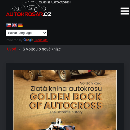
Powered by
Translate
Úvod
»
S Vojtou o nové knize