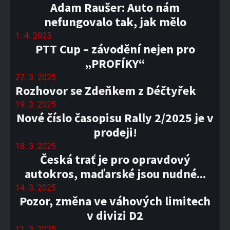
Adam Raušer: Auto nám
nefungovalo tak, jak mělo
1. 4. 2025
PTT Cup – závodění nejen pro
„PROFÍKY“
27. 3. 2025
Rozhovor se Zdeňkem z Déčtyřek
19. 3. 2025
Nové číslo časopisu Rally 2/2025 je v
prodeji!
18. 3. 2025
Česká trať je pro opravdový
autokros, maďarské jsou nudné...
14. 3. 2025
Pozor, změna ve váhových limitech
v divizi D2
11. 3. 2025