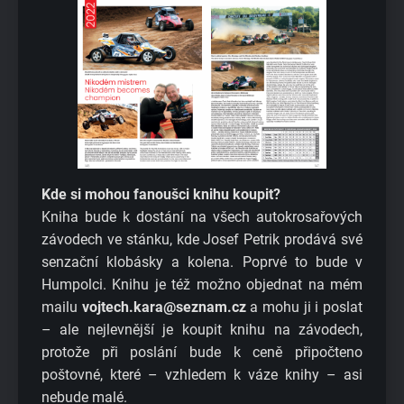
Kde si mohou fanoušci knihu koupit?
Kniha bude k dostání na všech autokrosařových
závodech ve stánku, kde Josef Petrik prodává své
senzační klobásky a kolena. Poprvé to bude v
Humpolci. Knihu je též možno objednat na mém
mailu
vojtech.kara@seznam.cz
a mohu ji i poslat
– ale nejlevnější je koupit knihu na závodech,
protože při poslání bude k ceně připočteno
poštovné, které – vzhledem k váze knihy – asi
nebude malé.