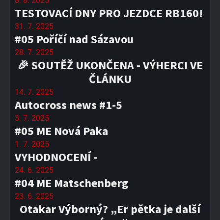
8. 8. 2025
TESTOVACÍ DNY PRO JEZDCE RB160!
31. 7. 2025
#05 Poříčí nad Sázavou
28. 7. 2025
🎉 SOUTĚŽ UKONČENA - VÝHERCI VE
ČLÁNKU
14. 7. 2025
Autocross news #1-5
3. 7. 2025
#05 ME Nová Paka
1. 7. 2025
VYHODNOCENÍ -
24. 6. 2025
#04 ME Matschenberg
23. 6. 2025
Otakar Výborný? „Er pětka je další