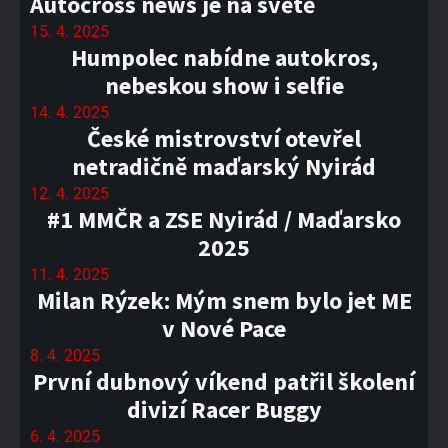
Autocross news je na světě
15. 4. 2025
Humpolec nabídne autokros,
nebeskou show i selfie
14. 4. 2025
České mistrovství otevřel
netradičně maďarský Nyirád
12. 4. 2025
#1 MMČR a ZSE Nyirád / Maďarsko
2025
11. 4. 2025
Milan Rýzek: Mým snem bylo jet ME
v Nové Pace
8. 4. 2025
První dubnový víkend patřil školení
divizí Racer Buggy
6. 4. 2025