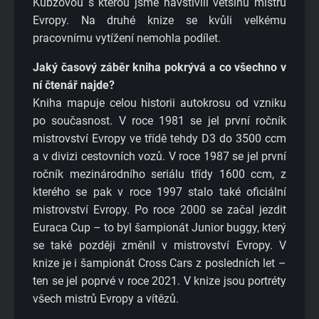
Kubzovou s kterou jsme navštívili většinu mistrů
Evropy. Na druhé knize se kvůli velkému
pracovnímu vytížení nemohla podílet.
Jaký časový záběr kniha pokrývá a co všechno v
ní čtenář najde?
Kniha mapuje celou historii autokrosu od vzniku
po současnost. V roce 1981 se jel první ročník
mistrovství Evropy ve třídě tehdy D3 do 3500 ccm
a v divizi cestovních vozů. V roce 1987 se jel první
ročník mezinárodního seriálu třídy 1600 ccm, z
kterého se pak v roce 1997 stalo také oficiální
mistrovství Evropy. Po roce 2000 se začal jezdit
Euraca Cup – to byl šampionát Junior buggy, který
se také později změnil v mistrovství Evropy. V
knize je i šampionát Cross Cars z posledních let –
ten se jel poprvé v roce 2021. V knize jsou portréty
všech mistrů Evropy a vítězů.