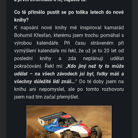
Co tě přimělo pustit se po tolika letech do nové
knihy?
K napsání nové knihy mě inspiroval kamarád
Bohumil Křesťan, kterému jsem trochu pomáhal s
výrobou kalendáře. Při času stráveném při
vymýšlení kalendáře mi řekl, že už je to 20 let od
poslední knihy a zda neplánuji udělat
pokračování. Řekl mi: „
Kdo jiný než ty to může
udělat – na všech závodech jsi byl, fotky máš a
všechny důležité lidi znáš…
“ Do té doby jsem na
knihu ani nepomyslel, ale po tomto rozhovoru
jsem nad tím začal přemýšlet.