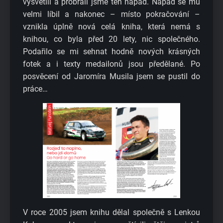
vysvětlil a probrali jsme ten nápad. Nápad se mu
velmi líbil a nakonec – místo pokračování –
vznikla úplně nová celá kniha, která nemá s
knihou, co byla před 20 lety, nic společného.
Podařilo se mi sehnat hodně nových krásných
fotek a i texty medailonů jsou předělané. Po
posvěcení od Jaromíra Musila jsem se pustil do
práce…
V roce 2005 jsem knihu dělal společně s Lenkou