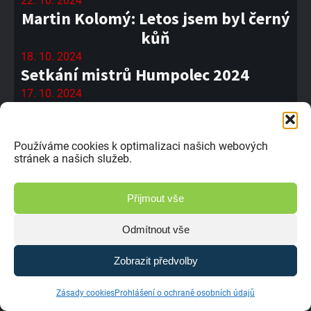
22. 10. 2024
Martin Kolomý: Letos jsem byl černý
kůň
18. 10. 2024
Setkání mistrů Humpolec 2024
17. 10. 2024
Humpolec čekají premiéry
16. 10. 2024
Mistrem České republiky je Petr
Používáme cookies k optimalizaci našich webových
stránek a našich služeb.
Nikodém
15. 10. 2024
Přijmout vše
Setkání mistrů v Humpolci se blíží
12. 10. 2024
Odmítnout vše
#10 ME Mollerussa 2024
11. 10. 2024
Zobrazit předvolby
Marcel Dlesk se stal popáté mistrem
České republiky
Zásady cookies
Prohlášení o ochraně osobních údajů