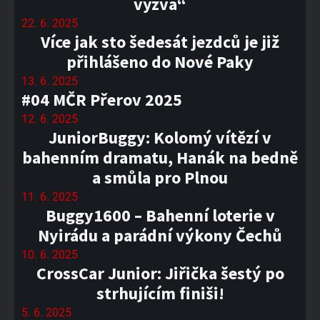
výzva“
22. 6. 2025
Více jak sto šedesát jezdců je již
přihlášeno do Nové Paky
13. 6. 2025
#04 MČR Přerov 2025
12. 6. 2025
JuniorBuggy: Kolomý vítězí v
bahenním dramatu, Hanák na bedně
a smůla pro Plnou
11. 6. 2025
Buggy1600 – Bahenní loterie v
Nyirádu a parádní výkony Čechů
10. 6. 2025
CrossCar Junior: Jiřička šestý po
strhujícím finiši!
5. 6. 2025