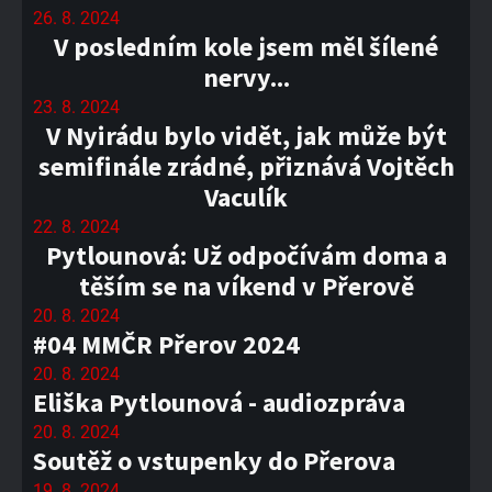
26. 8. 2024
V posledním kole jsem měl šílené
nervy...
23. 8. 2024
V Nyirádu bylo vidět, jak může být
semifinále zrádné, přiznává Vojtěch
Vaculík
22. 8. 2024
Pytlounová: Už odpočívám doma a
těším se na víkend v Přerově
20. 8. 2024
#04 MMČR Přerov 2024
20. 8. 2024
Eliška Pytlounová - audiozpráva
20. 8. 2024
Soutěž o vstupenky do Přerova
19. 8. 2024