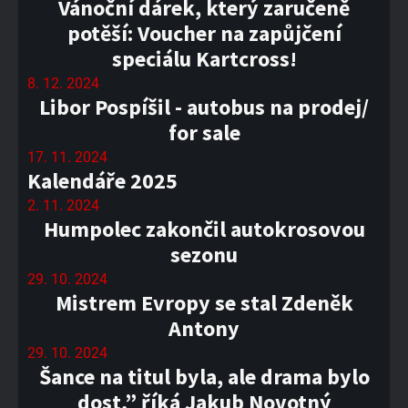
Vánoční dárek, který zaručeně
potěší: Voucher na zapůjčení
speciálu Kartcross!
8. 12. 2024
Libor Pospíšil - autobus na prodej/
for sale
17. 11. 2024
Kalendáře 2025
2. 11. 2024
Humpolec zakončil autokrosovou
sezonu
29. 10. 2024
Mistrem Evropy se stal Zdeněk
Antony
29. 10. 2024
Šance na titul byla, ale drama bylo
dost,” říká Jakub Novotný