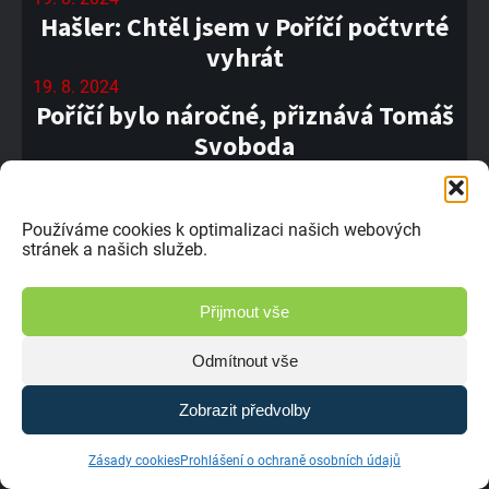
Hašler: Chtěl jsem v Poříčí počtvrté
vyhrát
19. 8. 2024
Poříčí bylo náročné, přiznává Tomáš
Svoboda
18. 8. 2024
#7 ME Nyirád / Maďarsko 2024
Používáme cookies k optimalizaci našich webových
17. 8. 2024
stránek a našich služeb.
Jsem rád, že jsem to v Poříčí dotáhl
na třetí místo, říká Libor Paul
Přijmout vše
15. 8. 2024
Kopena: Měl jsem tak zaházené
Odmítnout vše
brýle, že jsem nevěděl, že jsem na
bedně
Zobrazit předvolby
15. 8. 2024
Soutěžte s časopisem Rally
Zásady cookies
Prohlášení o ochraně osobních údajů