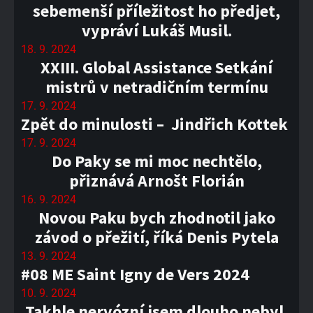
sebemenší příležitost ho předjet,
vypráví Lukáš Musil.
18. 9. 2024
XXIII. Global Assistance Setkání
mistrů v netradičním termínu
17. 9. 2024
Zpět do minulosti – Jindřich Kottek
17. 9. 2024
Do Paky se mi moc nechtělo,
přiznává Arnošt Florián
16. 9. 2024
Novou Paku bych zhodnotil jako
závod o přežití, říká Denis Pytela
13. 9. 2024
#08 ME Saint Igny de Vers 2024
10. 9. 2024
Takhle nervózní jsem dlouho nebyl,