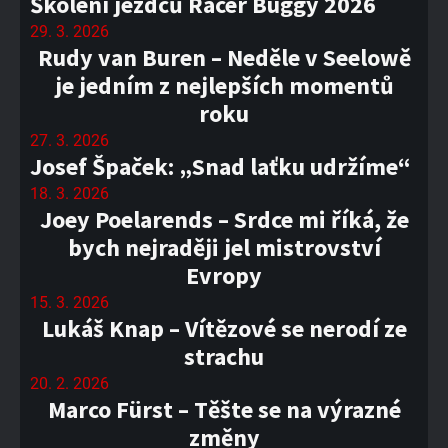
Školení jezdců Racer Buggy 2026
29. 3. 2026
Rudy van Buren – Neděle v Seelowě
je jedním z nejlepších momentů
roku
27. 3. 2026
Josef Špaček: „Snad laťku udržíme“
18. 3. 2026
Joey Poelarends – Srdce mi říká, že
bych nejraději jel mistrovství
Evropy
15. 3. 2026
Lukáš Knap – Vítězové se nerodí ze
strachu
20. 2. 2026
Marco Fürst – Těšte se na výrazné
změny