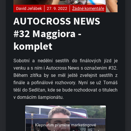
David Jeřábek
27. 9. 2022
Žádné komentáře
AUTOCROSS NEWS
#32 Maggiora -
komplet
Sobotní a nedělní sestřih do finálových jízd je
venku a s ním i Autocross News s označením #32.
Během zítřka by se měl ještě zveřejnit sestřih z
finále a pofinálové rozhovory. Nyní se už Tomáš
těší do Sedlčan, kde se bude rozhodovat o titulech
v domácím šampionátu.
Klepnutím přijměte marketingové