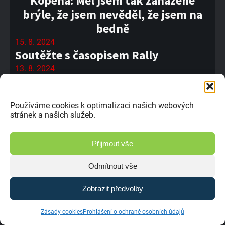
Kopena: Měl jsem tak zaházené
brýle, že jsem nevěděl, že jsem na
bedně
15. 8. 2024
Soutěžte s časopisem Rally
13. 8. 2024
Eliška Plná: Myslím si, že to bude
ještě boj
Používáme cookies k optimalizaci našich webových
13. 8. 2024
stránek a našich služeb.
Horčička: Po diskvalifikaci Dleska to
je alespoň bodově napínavější
Přijmout vše
11. 8. 2024
Autocross news - Poříčí nad Sázavou
Odmítnout vše
2014
Zobrazit předvolby
9. 8. 2024
Arnošt Florián: Své vítězství daruji
Zásady cookies
Prohlášení o ochraně osobních údajů
Radance