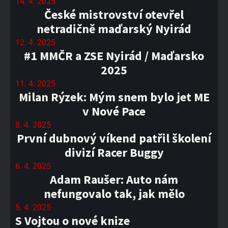
14. 4. 2025
České mistrovství otevřel
netradičně maďarský Nyirád
12. 4. 2025
#1 MMČR a ZSE Nyirád / Maďarsko
2025
11. 4. 2025
Milan Rýzek: Mým snem bylo jet ME
v Nové Pace
8. 4. 2025
První dubnový víkend patřil školení
divizí Racer Buggy
6. 4. 2025
Adam Raušer: Auto nám
nefungovalo tak, jak mělo
5. 4. 2025
S Vojtou o nové knize