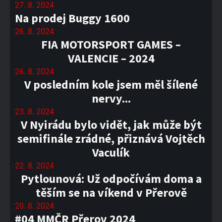
27. 8. 2024
Na prodej Buggy 1600
26. 8. 2024
FIA MOTORSPORT GAMES –
VALENCIE – 2024
26. 8. 2024
V posledním kole jsem měl šílené
nervy...
23. 8. 2024
V Nyirádu bylo vidět, jak může být
semifinále zrádné, přiznává Vojtěch
Vaculík
22. 8. 2024
Pytlounová: Už odpočívám doma a
těším se na víkend v Přerově
20. 8. 2024
#04 MMČR Přerov 2024