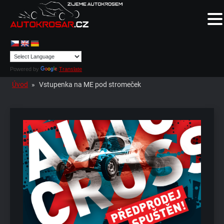
Powered by
Translate
Úvod
»
Vstupenka na ME pod stromeček