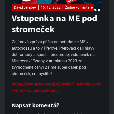
David Jeřábek
16. 12. 2022
Žádné komentáře
Vstupenka na ME pod
stromeček
Zajímavá zpráva přišla od pořadatele ME v
autocrossu a to v Přerově. Přerováci dali hlavy
dohromady a spustili předprodej vstupenek na
Mistrovství Evropy v autokrosu 2023 za
zvýhodněné ceny! Za mě super dárek pod
stromeček, co myslíte?
https://www.ticketportal.cz/event/FIA-Mistrovstvi-
Evropy-v-autokrosu-Prerov
Napsat komentář