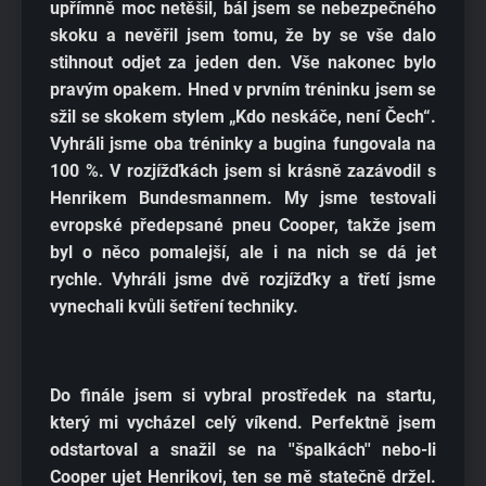
upřímně moc netěšil, bál jsem se nebezpečného
skoku a nevěřil jsem tomu, že by se vše dalo
stihnout odjet za jeden den. Vše nakonec bylo
pravým opakem. Hned v prvním tréninku jsem se
sžil se skokem stylem „Kdo neskáče, není Čech“.
Vyhráli jsme oba tréninky a bugina fungovala na
100 %. V rozjížďkách jsem si krásně zazávodil s
Henrikem Bundesmannem. My jsme testovali
evropské předepsané pneu Cooper, takže jsem
byl o něco pomalejší, ale i na nich se dá jet
rychle. Vyhráli jsme dvě rozjížďky a třetí jsme
vynechali kvůli šetření techniky.
Do finále jsem si vybral prostředek na startu,
který mi vycházel celý víkend. Perfektně jsem
odstartoval a snažil se na ''špalkách'' nebo-li
Cooper ujet Henrikovi, ten se mě statečně držel.