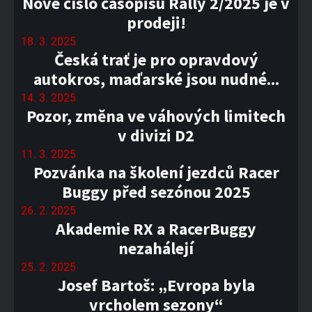
Nové číslo časopisu Rally 2/2025 je v
prodeji!
18. 3. 2025
Česká trať je pro opravdový
autokros, maďarské jsou nudné...
14. 3. 2025
Pozor, změna ve váhových limitech
v divizi D2
11. 3. 2025
Pozvánka na školení jezdců Racer
Buggy před sezónou 2025
26. 2. 2025
Akademie RX a RacerBuggy
nezahálejí
25. 2. 2025
Josef Bartoš: „Evropa byla
vrcholem sezony“