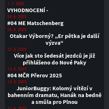
1. 7. 2025
VYHODNOCENÍ -
24. 6. 2025
#04 ME Matschenberg
23. 6. 2025
Otakar Výborný? „Er pětka je další
výzva“
22. 6. 2025
Více jak sto šedesát jezdců je již
přihlášeno do Nové Paky
13. 6. 2025
#04 MČR Přerov 2025
12. 6. 2025
JuniorBuggy: Kolomý vítězí v
bahenním dramatu, Hanák na bedně
a smůla pro Plnou
11. 6. 2025