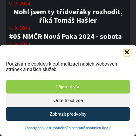
9. 9. 2024
Mohl jsem ty třídveřáky rozhodit,
říká Tomáš Hašler
6. 9. 2024
#05 MMČR Nová Paka 2024 - sobota
6. 9. 2024
Jeli jsme jako sněžná rolba, vypráví
Arnošt Florián
Používáme cookies k optimalizaci našich webových
6. 9. 2024
stránek a našich služeb.
Sitek: Stále se učím ze svých chyb
5. 9. 2024
Přijmout vše
Denis Pytela: Přerov, trať, kterou
miluji.
Odmítnout vše
5. 9. 2024
Zobrazit předvolby
Dušan Horčička: Přerova jsme přijeli
vyhrát, což je vždycky problém.
Zásady cookies
Prohlášení o ochraně osobních údajů
4. 9. 2024