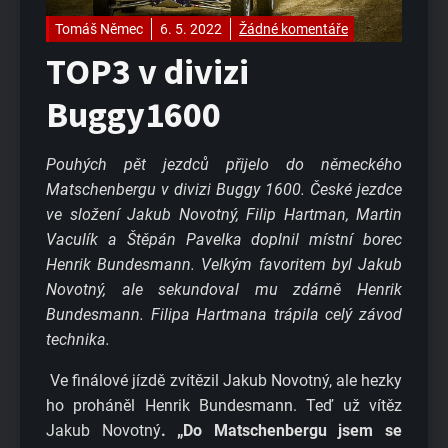
Tomáš Němec
6. 5. 2022
Žádné komentáře
TOP3 v divizi
Buggy1600
Pouhých pět jezdců přijelo do německého
Matschenbergu v divizi Buggy 1600. České jezdce
ve složení Jakub Novotný, Filip Hartman, Martin
Vaculík a Štěpán Pavelka doplnil místní borec
Henrik Bundesmann. Velkým favoritem byl Jakub
Novotný, ale sekundoval mu zdárně Henrik
Bundesmann. Filipa Hartmana trápila celý závod
technika.
Ve finálové jízdě zvítězil Jakub Novotný, ale hezky
ho proháněl Henrik Bundesmann. Teď už vítěz
Jakub Novotný
. „Do Matschenbergu jsem se