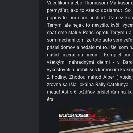
Vaculíkom alebo Thomasom Markusom. 
premýšľať, ako to všetko dosiahnuť. So
popravde, ani som nechcel. Už cez ko
Terrym, ale nejak to nevyšlo, kvôli vyc
späť sme stáli v Poříčí oproti Terrymu 
som mechanikom, že toto auto som veľmi 
prišiel domov a nedalo mi to. Išiel som 
našiel inzerát na predaj… Komplet bug
všetkými náhradnými dielmi - v Barc
vycestovali a urobili si s kamošom krásny
2 hodiny. Zhodou náhod Alber ( vtedajš
zrovna sa išla lokálna Rally Catalunya
mega! Asi o 6 týždňov prišiel rám na 
éra.