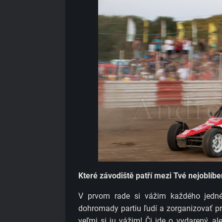
Které závodiště patří mezi Tvé nejoblíben
V prvom rade si vážim každého jednéh
dohromady partiu ľudí a zorganizovať pr
veľmi si ju vážim! Či ide o vydarený, 