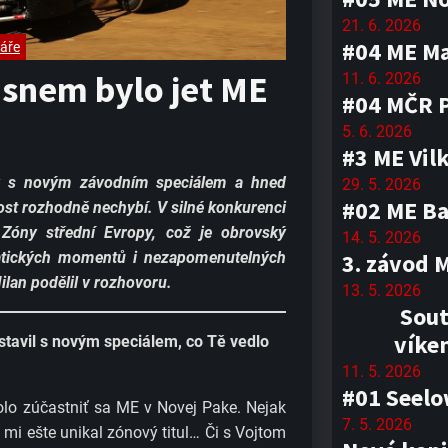
21. 6. 2026
#04 ME M
áře
snem bylo jet ME
11. 6. 2026
#04 MČR 
5. 6. 2026
#3 ME Vil
ny s novým závodním speciálem a hned
29. 5. 2026
#02 ME Ba
ost rozhodně nechybí. V silné konkurenci
 Zóny střední Evropy, což je obrovský
14. 5. 2026
atických momentů i nezapomenutelných
3. závod 
lan podělil v rozhovoru.
13. 5. 2026
Sout
víke
dstavil s novým speciálem, co Tě vedlo
11. 5. 2026
#01 Seel
o zúčastniť sa ME v Novej Pake. Nejak
7. 5. 2026
 mi ešte unikal zónový titul… Či s Vojtom