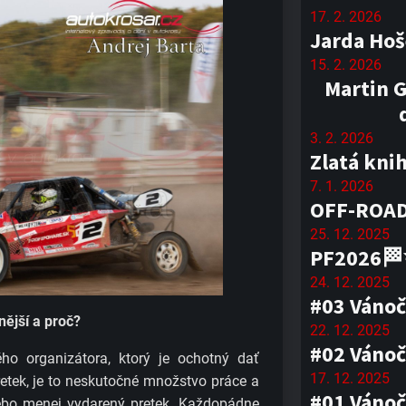
17. 2. 2026
Jarda Hoš
15. 2. 2026
Martin G
3. 2. 2026
Zlatá kni
7. 1. 2026
OFF-ROAD
25. 12. 2025
PF2026
24. 12. 2025
#03 Vánoč
ější a proč?​
22. 12. 2025
#02 Vánoč
o organizátora, ktorý je ochotný dať
17. 12. 2025
etek, je to neskutočné množstvo práce a
#01 Vánoč
alebo menej vydarený pretek. Každopádne