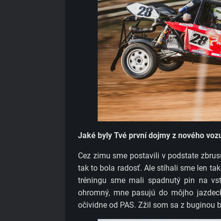
Jaké byly Tvé první dojmy z nového vozu
Cez zimu sme postavili v podstate zbru
tak to bola radosť. Ale stíhali sme len t
tréningu sme mali spadnutý pin na vstr
ohromný, mne pasujú do môjho jazdeck
očividne od PAS. Zžil som sa z buginou 