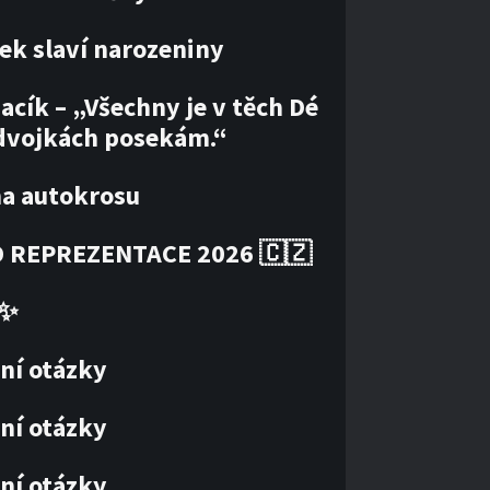
ek slaví narozeniny
acík – „Všechny je v těch Dé
dvojkách posekám.“
ha autokrosu
 REPREZENTACE 2026 🇨🇿
✨
ní otázky
ní otázky
ní otázky