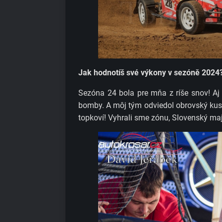
Jak hodnotíš své výkony v sezóně 2024?
Sezóna 24 bola pre mňa z ríše snov! Aj 
bomby. A môj tým odviedol obrovský kus 
topkoví! Vyhrali sme zónu, Slovenský ma