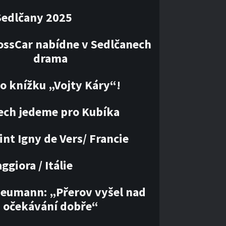
Sedlčany 2025
ossCar nabídne v Sedlčanech
drama
 o knížku „Vojty Káry“!
ech jedeme pro Kubíka
int Igny de Vers/ Francie
giora / Itálie
Neumann: „Přerov vyšel nad
očekávání dobře“