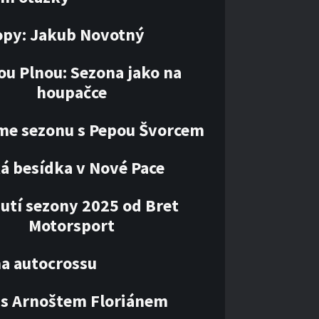
opy: Jakub Novotný
ou Plnou: Sezona jako na
houpačce
me sezonu s Pepou Švorcem
á besídka v Nové Pace
utí sezony 2025 od Bret
Motorsport
ha autocrossu
 s Arnoštem Floriánem