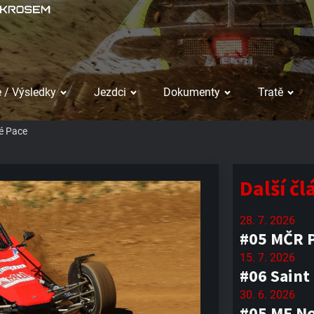
 / Výsledky
Jezdci
Dokumenty
Tratě
é Pace
Další č
28. 7. 2026
#05 MČR P
15. 7. 2026
#06 Saint
30. 6. 2026
#05 ME No