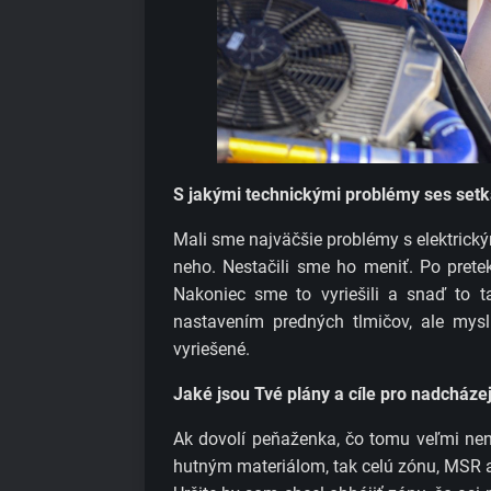
S jakými technickými problémy ses setkal
Mali sme najväčšie problémy s elektrick
neho. Nestačili sme ho meniť. Po pret
Nakoniec sme to vyriešili a snaď to t
nastavením predných tlmičov, ale mys
vyriešené.
Jaké jsou Tvé plány a cíle pro nadcházej
Ak dovolí peňaženka, čo tomu veľmi nen
hutným materiálom, tak celú zónu, MSR a