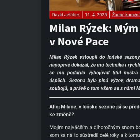
David Jeřábek
11. 4. 2025
Žádné koment
Milan Rýzek: Mým 
v Nové Pace
Milan Rýzek vstoupil do loňské sezo
napoprvé dokázal, že mu technika i rychl
se mu podařilo vybojovat titul mistra
úspěch. Sezona byla plná výzev, dram
soubojů, a právě o tom všem se s námi Mi
Ahoj Milane, v loňské sezoně jsi se pře
ke změně?​
Mojím najväčším a dlhoročným snom bol
som sa na to sústredil celé roky a k tomu