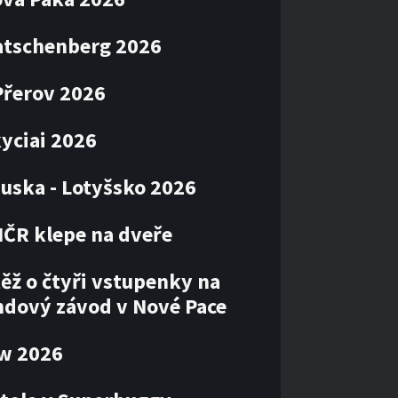
atschenberg 2026
Přerov 2026
kyciai 2026
uska - Lotyšsko 2026
MČR klepe na dveře
ěž o čtyři vstupenky na
ndový závod v Nové Pace
ow 2026