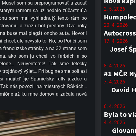
Nová kapi
Musel som sa preprogramovať a začať
2. 5. 2026
 starým rámom sa už nedalo zúčastniť a
Humpolec 
ronu som mal vyhliadnutý tento rám po
20. 4. 2026
estovaniu a zrazu bol predaný. Dva roky
Autocross
a na buse mal plagát onoho auta. Hovoril
chcel, ale nevyšlo to. No, po Poříčí som
17. 4. 2026
Josef Š
na francúzske stránky a na 32 strane som
ina, ako som ju chcel, vo farbách a so
elone… Neuveriteľné! Tak sme letecky
8. 4. 2026
 trojdňový výlet… Pri bugine sme boli asi
#1 MČR Ny
í majiteľ )je Španielsky rally jazdec a
7. 4. 2026
… Tak nás povozil na miestnych RSkách…
David H
kamióne až ku mne domov a začala nová
6. 4. 2026
Byla to v
4. 4. 2026
Giovann