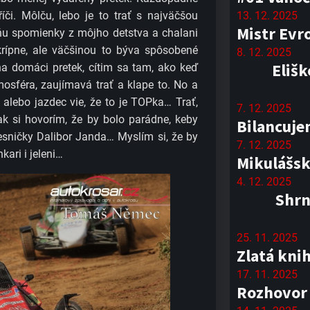
i. Môlču, lebo je to trať s najväčšou
13. 12. 2025
Mistr Evr
 ňu spomienky z môjho detstva a chalani
rípne, ale väčšinou to býva spôsobené
8. 12. 2025
Elišk
a domáci pretek, cítim sa tam, ako keď
osféra, zaujímavá trať a klape to. No a
, alebo jazdec vie, že to je TOPka… Trať,
7. 12. 2025
tak si hovorím, že by bolo parádne, keby
Bilancuje
esničky Dalibor Janda… Myslím si, že by
7. 12. 2025
nkari i jeleni…
Mikulášsk
4. 12. 2025
Shrn
25. 11. 2025
Zlatá kni
17. 11. 2025
Rozhovor