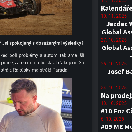
14. 11. 2025
Kalendáře
10. 11. 2025
Jezdec 
Global As
27. 10. 2025
 Jsi spokojený s dosaženými výsledky?​
Global As
keď boli problémy s autom, tak sme išli
práce, za čo im na tisíckrát ďakujem! Sú
26. 10. 2025
Josef B
jstrák, Rakúsky majstrák! Paráda!
24. 10. 2025
Na prodej
13. 10. 2025
#10 Foz C
6. 10. 2025
#09 ME Mo