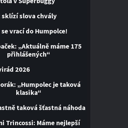
tola v Superbuggy
sklízí slova chvály
 se vrací do Humpolce!
paček: „Aktuálně máme 175
přihlášených“
irád 2026
orák: „Humpolec je taková
klasika“
lastně taková šťastná náhoda
i Trincossi: Máme nejlepší