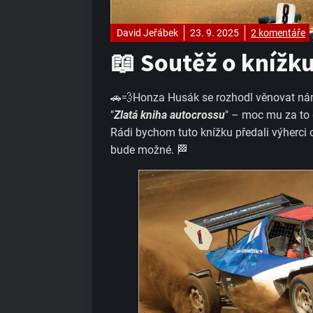
David Jeřábek
23. 9. 2025
2 komentáře
📖 Soutěž o knížku
🚗💨Honza Husák se rozhodl věnovat ná
"
Zlatá kniha autocrossu
" – moc mu za to
Rádi bychom tuto knížku předali výherci
bude možné. 🏁