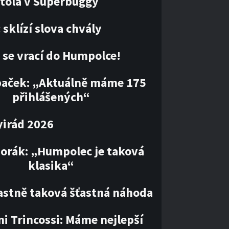
tola v Superbuggy
sklízí slova chvály
 se vrací do Humpolce!
paček: „Aktuálně máme 175
přihlášených“
irád 2026
orák: „Humpolec je taková
klasika“
lastně taková šťastná náhoda
i Trincossi: Máme nejlepší