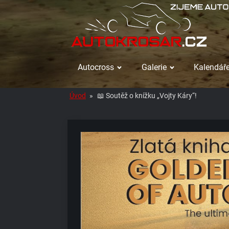
Autocross
Galerie
Kalendáře
Úvod
»
📖 Soutěž o knížku „Vojty Káry“!