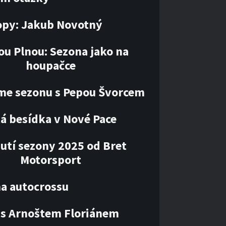
opy: Jakub Novotný
ou Plnou: Sezona jako na
houpačce
me sezonu s Pepou Švorcem
á besídka v Nové Pace
utí sezony 2025 od Bret
Motorsport
ha autocrossu
 s Arnoštem Floriánem