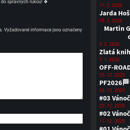
 do správných rukou! 🍀
17. 2. 2026
Jarda Hoš
15. 2. 2026
Martin G
a.
Vyžadované informace jsou označeny
3. 2. 2026
Zlatá kni
7. 1. 2026
OFF-ROAD
25. 12. 2025
PF2026
24. 12. 2025
#03 Vánoč
22. 12. 2025
#02 Vánoč
17. 12. 2025
#01 Vánoč