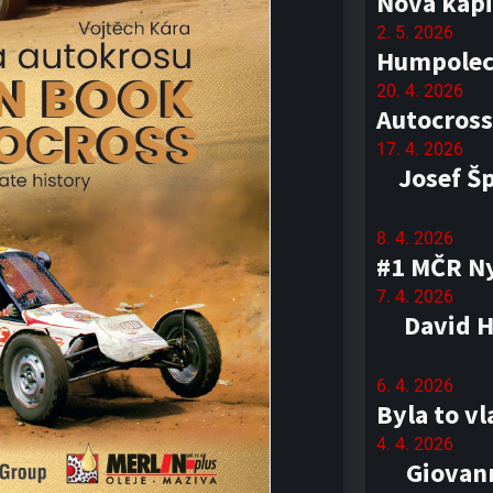
Nová kapi
2. 5. 2026
Humpolec 
20. 4. 2026
Autocross
17. 4. 2026
Josef Š
8. 4. 2026
#1 MČR Ny
7. 4. 2026
David H
6. 4. 2026
Byla to v
4. 4. 2026
Giovann