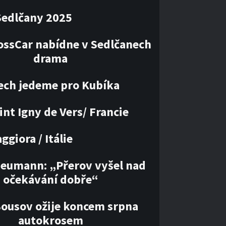
Sedlčany 2025
ossCar nabídne v Sedlčanech
drama
ech jedeme pro Kubíka
int Igny de Vers/ Francie
giora / Itálie
Neumann: „Přerov vyšel nad
očekávání dobře“
Bousov ožije koncem srpna
autokrosem