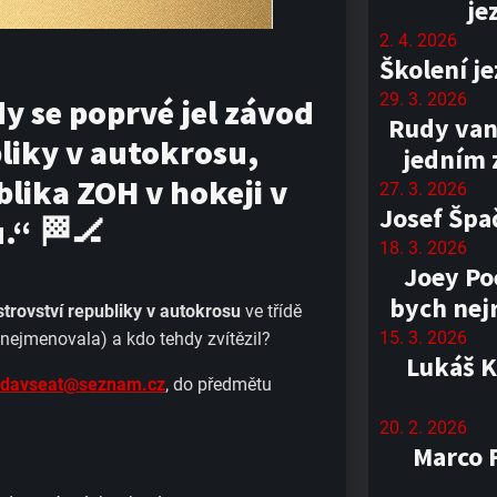
je
2. 4. 2026
Školení j
29. 3. 2026
y se poprvé jel závod
Rudy van
liky v autokrosu,
jedním 
lika ZOH v hokeji v
27. 3. 2026
Josef Špa
.“
🏁🏒
18. 3. 2026
Joey Poe
bych nejr
trovství republiky v autokrosu
ve třídě
15. 3. 2026
nejmenovala) a kdo tehdy zvítězil?
Lukáš K
davseat@seznam.cz
, do předmětu
20. 2. 2026
Marco F