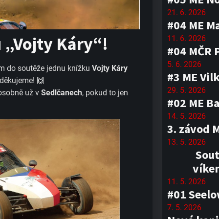
21. 6. 2026
#04 ME M
 „Vojty Káry“!
11. 6. 2026
#04 MČR 
5. 6. 2026
m do soutěže jednu knížku
Vojty Káry
#3 ME Vil
 děkujeme! 🙌
29. 5. 2026
 osobně už v
Sedlčanech
, pokud to jen
#02 ME Ba
14. 5. 2026
3. závod 
13. 5. 2026
Sout
víke
11. 5. 2026
#01 Seel
7. 5. 2026