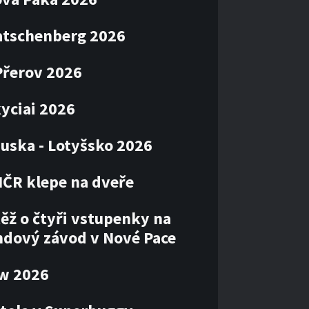
atschenberg 2026
Přerov 2026
kyciai 2026
uska - Lotyšsko 2026
MČR klepe na dveře
ěž o čtyři vstupenky na
ndový závod v Nové Pace
ow 2026