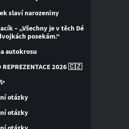
ek slaví narozeniny
acík – „Všechny je v těch Dé
dvojkách posekám.“
ha autokrosu
 REPREZENTACE 2026 🇨🇿
✨
ní otázky
ní otázky
ní otázky