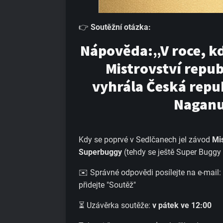
👉
Soutěžní otázka:
Nápověda:„V roce, kd
Mistrovství repub
vyhrála Česká repub
Naganu
Kdy se poprvé v Sedlčanech jel závod
Mis
Superbuggy
(tehdy se ještě Super Buggy 
✉️ Správné odpovědi posílejte na e-mail:
přidejte "Soutěž"
⏳ Uzávěrka soutěže:
v pátek ve 12:00