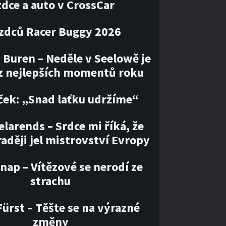
zdce a auto v CrossCar
ezdců Racer Buggy 2026
 Buren – Neděle v Seelowě je
z nejlepších momentů roku
ček: „Snad laťku udržíme“
larends – Srdce mi říká, že
aději jel mistrovství Evropy
nap – Vítězové se nerodí ze
strachu
ürst – Těšte se na výrazné
změny