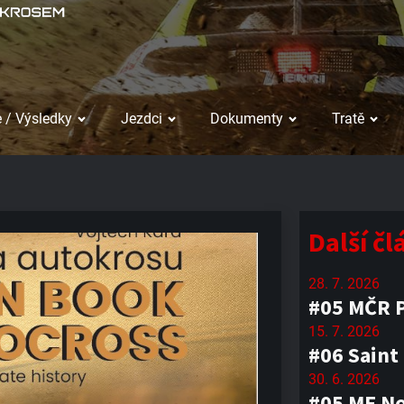
 / Výsledky
Jezdci
Dokumenty
Tratě
Další č
28. 7. 2026
#05 MČR P
15. 7. 2026
#06 Saint
30. 6. 2026
#05 ME No