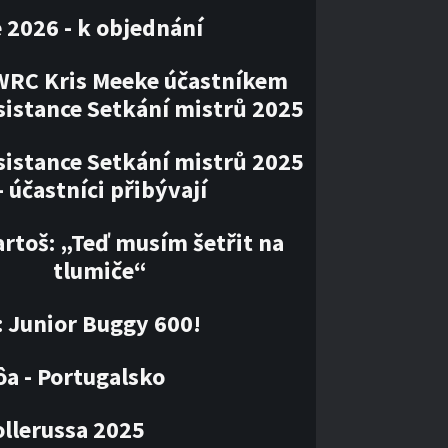
 2026 - k objednání
WRC Kris Meeke účastníkem
sistance Setkání mistrů 2025
sistance Setkání mistrů 2025
– účastníci přibývají
artoš: „Teď musím šetřit na
tlumiče“
: Junior Buggy 600!
ôa - Portugalsko
llerussa 2025