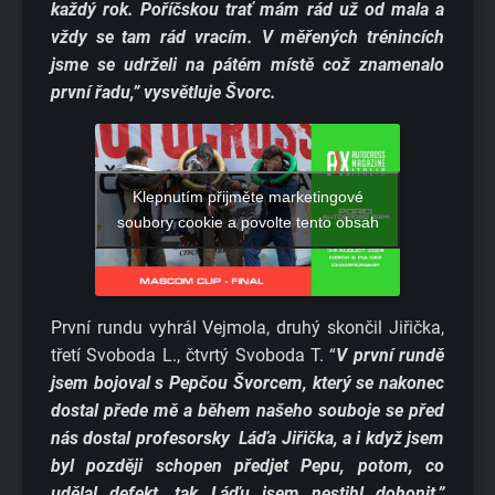
každý rok. Poříčskou trať mám rád už od mala a
vždy se tam rád vracím. V měřených trénincích
jsme se udrželi na pátém místě což znamenalo
první řadu,” vysvětluje Švorc.
Klepnutím přijměte marketingové
soubory cookie a povolte tento obsah
První rundu vyhrál Vejmola, druhý skončil Jiřička,
třetí Svoboda L., čtvrtý Svoboda T. “
V první rundě
jsem bojoval s Pepčou Švorcem, který se nakonec
dostal přede mě a během našeho souboje se před
nás dostal profesorsky Láďa Jiřička, a i když jsem
byl později schopen předjet Pepu, potom, co
udělal defekt, tak Láďu jsem nestihl dohonit,”