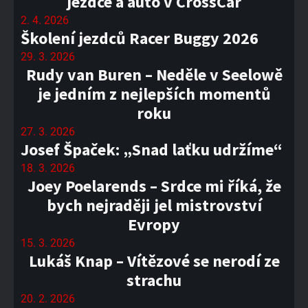
jezdce a auto v CrossCar
2. 4. 2026
Školení jezdců Racer Buggy 2026
29. 3. 2026
Rudy van Buren – Neděle v Seelowě
je jedním z nejlepších momentů
roku
27. 3. 2026
Josef Špaček: „Snad laťku udržíme“
18. 3. 2026
Joey Poelarends – Srdce mi říká, že
bych nejraději jel mistrovství
Evropy
15. 3. 2026
Lukáš Knap – Vítězové se nerodí ze
strachu
20. 2. 2026