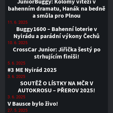
JuniorBuggy: Kolomý vítězí v
bahenním dramatu, Hanák na bedně
a smůla pro Plnou
11. 6. 2025
Buggy1600 – Bahenní loterie v
Nyirádu a parádní výkony Čechů
10. 6. 2025
CrossCar Junior: Jiřička šestý po
strhujícím finiši!
5. 6. 2025
#3 ME Nyirád 2025
3. 6. 2025
SOUTĚŽ O LÍSTKY NA MČR V
AUTOKROSU – PŘEROV 2025!
3. 6. 2025
V Bausce bylo živo!
27. 5. 2025