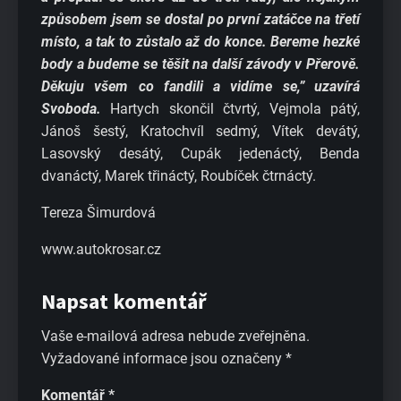
způsobem jsem se dostal po první zatáčce na třetí
místo, a tak to zůstalo až do konce. Bereme hezké
body a budeme se těšit na další závody v Přerově.
Děkuju všem co fandili a vidíme se,” uzavírá
Svoboda.
Hartych skončil čtvrtý, Vejmola pátý,
Jánoš šestý, Kratochvíl sedmý, Vítek devátý,
Lasovský desátý, Cupák jedenáctý, Benda
dvanáctý, Marek třináctý, Roubíček čtrnáctý.
Tereza Šimurdová
www.autokrosar.cz
Napsat komentář
Vaše e-mailová adresa nebude zveřejněna.
Vyžadované informace jsou označeny
*
Komentář
*