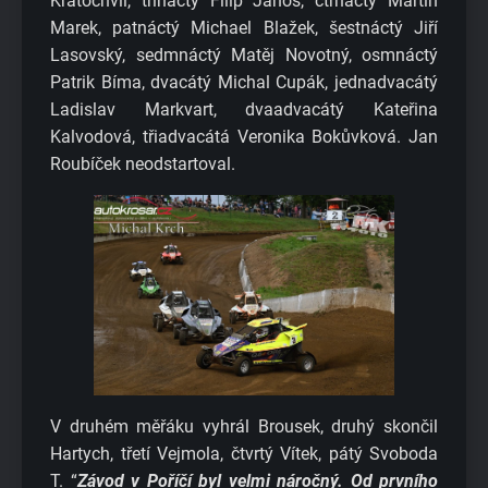
Kratochvíl, třináctý Filip Jánoš, čtrnáctý Martin
Marek, patnáctý Michael Blažek, šestnáctý Jiří
Lasovský, sedmnáctý Matěj Novotný, osmnáctý
Patrik Bíma, dvacátý Michal Cupák, jednadvacátý
Ladislav Markvart, dvaadvacátý Kateřina
Kalvodová, třiadvacátá Veronika Bokůvková. Jan
Roubíček neodstartoval.
V druhém měřáku vyhrál Brousek, druhý skončil
Hartych, třetí Vejmola, čtvrtý Vítek, pátý Svoboda
T. “
Závod v Poříčí byl velmi náročný. Od prvního