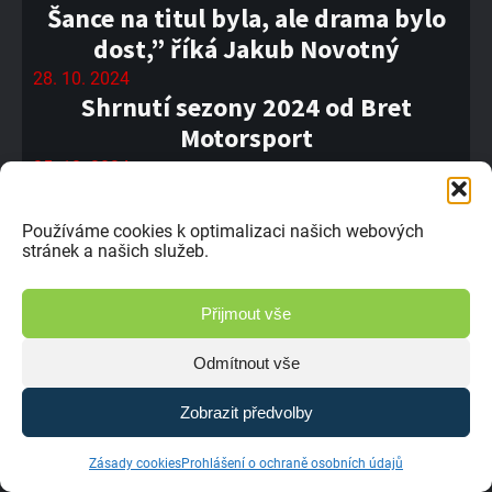
Šance na titul byla, ale drama bylo
dost,” říká Jakub Novotný
28. 10. 2024
Shrnutí sezony 2024 od Bret
Motorsport
25. 10. 2024
Sedlčany, něco neskutečného, říká
nová mistryně republiky Eliška Plná
Používáme cookies k optimalizaci našich webových
stránek a našich služeb.
24. 10. 2024
Josef Švorc: Mollerussa byla velmi
technická
Přijmout vše
22. 10. 2024
Odmítnout vše
Martin Kolomý: Letos jsem byl černý
kůň
Zobrazit předvolby
18. 10. 2024
Setkání mistrů Humpolec 2024
Zásady cookies
Prohlášení o ochraně osobních údajů