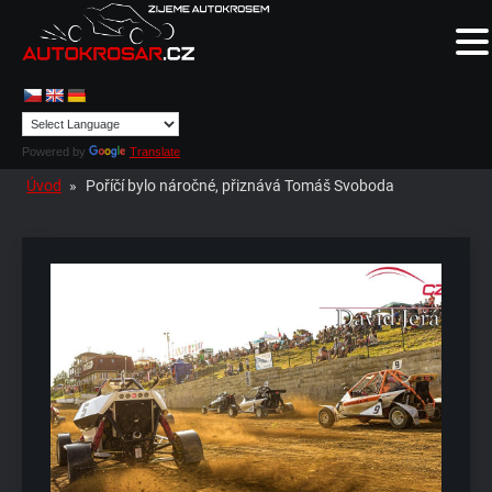
Powered by
Translate
Úvod
»
Poříčí bylo náročné, přiznává Tomáš Svoboda