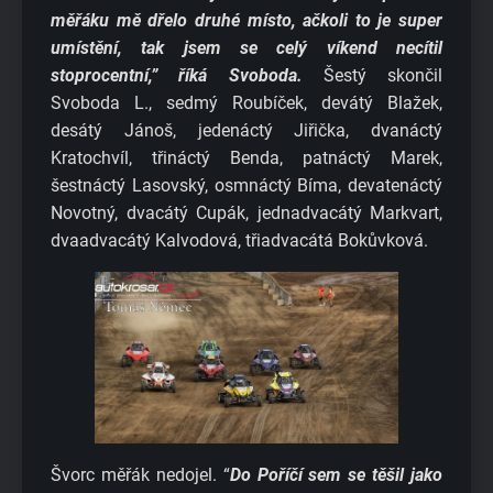
měřáku mě dřelo druhé místo, ačkoli to je super
umístění, tak jsem se celý víkend necítil
stoprocentní,” říká Svoboda.
Šestý skončil
Svoboda L., sedmý Roubíček, devátý Blažek,
desátý Jánoš, jedenáctý Jiřička, dvanáctý
Kratochvíl, třináctý Benda, patnáctý Marek,
šestnáctý Lasovský, osmnáctý Bíma, devatenáctý
Novotný, dvacátý Cupák, jednadvacátý Markvart,
dvaadvacátý Kalvodová, třiadvacátá Bokůvková.
Švorc měřák nedojel. “
Do Poříčí sem se těšil jako