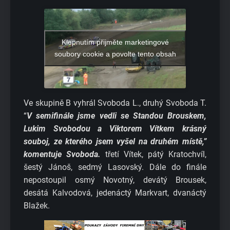
Klepnutím přijměte marketingové
soubory cookie a povolte tento obsah
Ve skupině B vyhrál Svoboda L., druhý Svoboda T.
“
V semifinále jsme vedli se Standou Brouskem,
Lukim Svobodou a Viktorem Vítkem krásný
souboj, ze kterého jsem vyšel na druhém místě,”
komentuje Svoboda.
třetí Vítek, pátý Kratochvíl,
šestý Jánoš, sedmý Lasovský. Dále do finále
nepostoupil osmý Novotný, devátý Brousek,
desátá Kalvodová, jedenáctý Markvart, dvanáctý
Blažek.