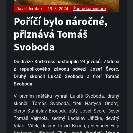
David Jeřábek
19. 8. 2024
Žádné komentáře
Poříčí bylo náročné,
přiznává Tomáš
Svoboda
Do divize Kartkross nastoupilo 24 jezdců. Zlato si
z republikového závodu odvezl Josef Švorc.
Druhý skončil Lukáš Svoboda a třetí Tomáš
Svoboda.
V prvním měřáku vyhrál Lukáš Svoboda, druhý
skončil Tomáš Svoboda, třetí Hartych Ondřej,
čtvrtý Stanislav Brousek, pátý Josef Švorc, šestý
Tomáš Vejmola, sedmý Ladislav Jiřička, devátý
Viktor Vítek, desátý David Benda, jedenáctý Filip