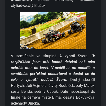
čtyřiadvacátý Blažek.
V semifinále ve skupině A vyhrál Švorc. “
V
rozjížďkách jsem měl hodně defektů což nám
nehrálo moc do karet. V neděli se mi podařilo v
semifinále perfektně odstartovat a dostat se do
čela a vyhrát,” dodává Švorc.
Druhý skončil
Hartych, třetí Vejmola, čtvrtý Roubíček, pátý Marek,
šestý Benda, sedmý Cupák. Dále nepostoupil do
finále na osmém místě Bíma, desátá Bokůvková,
jedenáctý Jiřička.