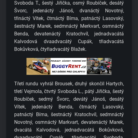
Svoboda T., šestý Jiřička, osmý Roubíček, desátý
Švorc, jedenáctý Jánoš, dvanáctý Novotný,
třináctý Vítek, čtrnáctý Bíma, patnáctý Lasovský,
šestnáctý Marek, sedmnáctý Merkvart, osmnáctý
Benda, devatenáctý Kratochvíl, jednadvacátá
Kalvodová dvaadvacátý Cupák, třiadvacátá
Bokůvková, čtyřiadvacátý Blažek.
Třetí rundu vyhrál Brousek, druhý skončil Hartych,
třetí Vejmola, čtvrtý Svoboda L., pátý Jiřička, šestý
Roubíček, sedmý Švorc, devátý Jánoš, desátý
Vítek, jedenáctý Benda, čtrnáctý Lasovský,
patnáctý Bíma, šestnáctý Kratochvíl, sedmnáctý
Novotný, osmnáctý Markvart, devatenáctý Marek,
dvacátá Kalvodová, jednadvacátá Bokůvková,
dvaadvacátý Cupák, třiadvacátý Svoboda,