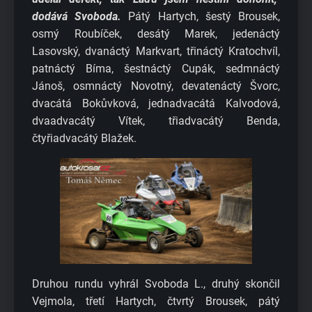
dodává Svoboda.
Pátý Hartych, šestý Brousek,
osmý Roubíček, desátý Marek, jedenáctý
Lasovský, dvanáctý Markvart, třináctý Kratochvíl,
patnáctý Bíma, šestnáctý Cupák, sedmnáctý
Jánoš, osmnáctý Novotný, devatenáctý Švorc,
dvacátá Bokůvková, jednadvacátá Kalvodová,
dvaadvacátý Vítek, třiadvacátý Benda,
čtyřiadvacátý Blažek.
Druhou rundu vyhrál Svoboda L., druhý skončil
Vejmola, třetí Hartych, čtvrtý Brousek, pátý