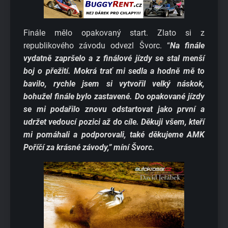
Finále mělo opakovaný start. Zlato si z
republikového závodu odvezl Švorc. “
Na finále
vydatně zapršelo a z finálové jízdy se stal menší
boj o přežití. Mokrá trať mi sedla a hodně mě to
bavilo, rychle jsem si vytvořil velký náskok,
bohužel finále bylo zastavené. Do opakované jízdy
se mi podařilo znovu odstartovat jako první a
udržet vedoucí pozici až do cíle. Děkuji všem, kteří
mi pomáhali a podporovali, také děkujeme AMK
Poříčí za krásné závody,” míní Švorc.