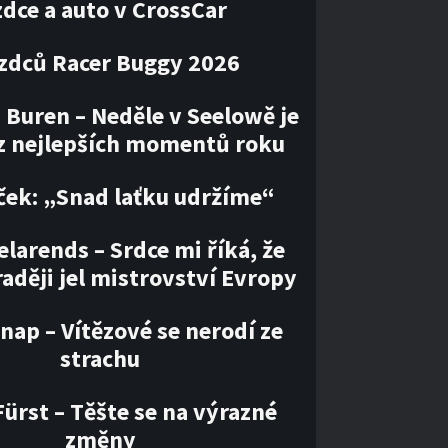
zdce a auto v CrossCar
ezdců Racer Buggy 2026
 Buren – Neděle v Seelowě je
z nejlepších momentů roku
ček: „Snad laťku udržíme“
larends – Srdce mi říká, že
aději jel mistrovství Evropy
nap – Vítězové se nerodí ze
strachu
ürst – Těšte se na výrazné
změny