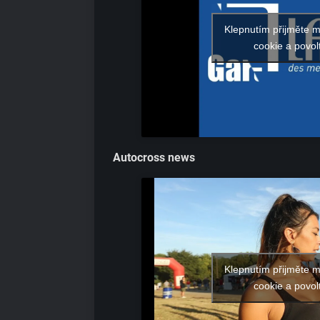
Klepnutím přijměte 
cookie a povol
Autocross news
Klepnutím přijměte 
cookie a povol