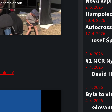
Nová kapi
te tento obsah
2. 5. 2026
Humpolec 
20. 4. 2026
Autocross
17. 4. 2026
Josef Š
8. 4. 2026
#1 MČR Ny
7. 4. 2026
David H
moto.hu)
6. 4. 2026
Byla to v
4. 4. 2026
Giovann