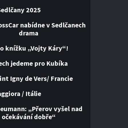
Sedlčany 2025
ossCar nabídne v Sedlčanech
drama
 o knížku „Vojty Káry“!
ech jedeme pro Kubíka
int Igny de Vers/ Francie
giora / Itálie
Neumann: „Přerov vyšel nad
očekávání dobře“