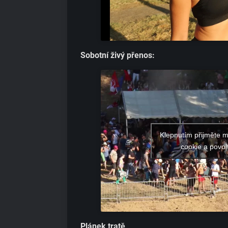
Sobotní živý přenos:
Klepnutím přijměte 
cookie a povol
Plánek tratě