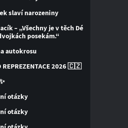
ek slaví narozeniny
acík – „Všechny je v těch Dé
dvojkách posekám.“
ha autokrosu
 REPREZENTACE 2026 🇨🇿
✨
ní otázky
ní otázky
ní otázky