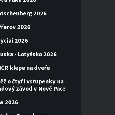
atschenberg 2026
Přerov 2026
kyciai 2026
uska - Lotyšsko 2026
MČR klepe na dveře
ěž o čtyři vstupenky na
ndový závod v Nové Pace
ow 2026