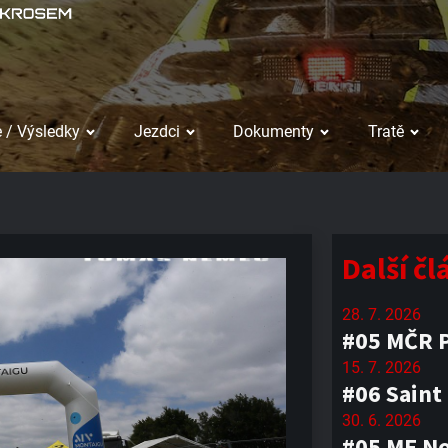
 / Výsledky
Jezdci
Dokumenty
Tratě
Další č
28. 7. 2026
#05 MČR P
15. 7. 2026
#06 Saint
30. 6. 2026
#05 ME No