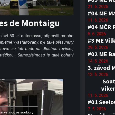
21. 6. 2026
#04 ME M
es de Montaigu
11. 6. 2026
#04 MČR 
5. 6. 2026
 slaví 50 let autocrossu, připravili mnoho
#3 ME Vil
mpletně vyasfaltovaný, byl také přesunutý
29. 5. 2026
artovat se tak bude na dlouhou rovinku,
#02 ME Ba
táčkou....Samozřejmostí je také bohatý
14. 5. 2026
3. závod 
13. 5. 2026
Sout
víke
11. 5. 2026
#01 Seel
7. 5. 2026
marketingové soubory