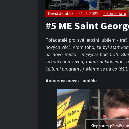
David Jeřábek
21. 7. 2022
2 komentáře
#5 ME Saint Georg
Pořadatelé pro své letošní lubilem - trať
nových věcí. Krom toho, že by
l start ko
na nové místo - nejvyšší bod trati. St
zakončenou levou, mírně naklopenou za
kulturní program ;-). Máme se na co těšit.
Autocross news - neděle
Klepnutím přijměte 