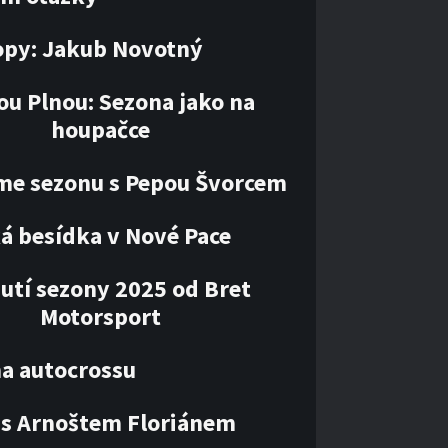
opy: Jakub Novotný
ou Plnou: Sezona jako na
houpačce
me sezonu s Pepou Švorcem
á besídka v Nové Pace
utí sezony 2025 od Bret
Motorsport
ha autocrossu
 s Arnoštem Floriánem