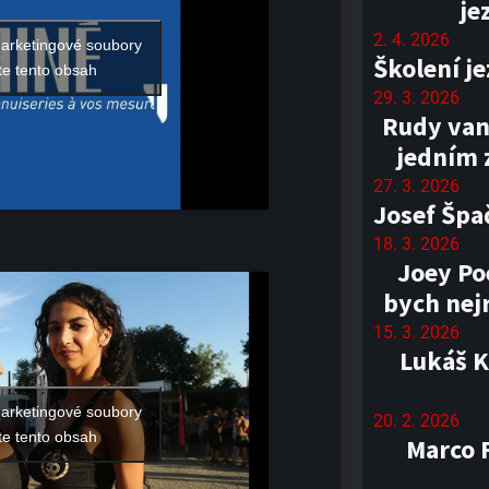
je
2. 4. 2026
marketingové soubory
Školení j
te tento obsah
29. 3. 2026
Rudy van
jedním 
27. 3. 2026
Josef Špa
18. 3. 2026
Joey Poe
bych nejr
15. 3. 2026
Lukáš K
marketingové soubory
20. 2. 2026
te tento obsah
Marco F