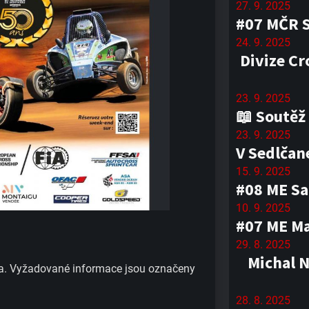
27. 9. 2025
#07 MČR 
24. 9. 2025
Divize Cr
23. 9. 2025
📖 Soutěž
23. 9. 2025
V Sedlčan
15. 9. 2025
#08 ME Sa
10. 9. 2025
#07 ME Mag
29. 8. 2025
Michal 
a.
Vyžadované informace jsou označeny
28. 8. 2025