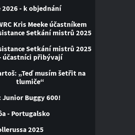
 2026 - k objednání
WRC Kris Meeke účastníkem
sistance Setkání mistrů 2025
sistance Setkání mistrů 2025
– účastníci přibývají
artoš: „Teď musím šetřit na
tlumiče“
: Junior Buggy 600!
ôa - Portugalsko
llerussa 2025