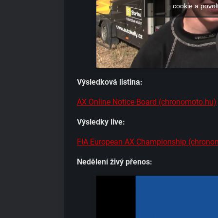
cookie a povol
Výsledková listina:
AX Online Notice Board (chronomoto.hu)
Výsledky live:
FIA European AX Championship (chrono
Nedělení živý přenos: