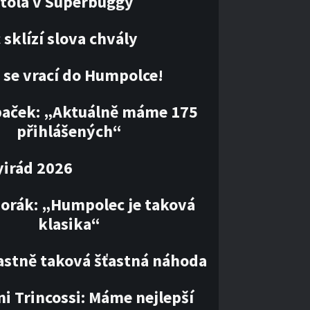
tola v Superbuggy
sklízí slova chvály
 se vrací do Humpolce!
paček: „Aktuálně máme 175
přihlášených“
irád 2026
orák: „Humpolec je taková
klasika“
lastně taková šťastná náhoda
i Trincossi: Máme nejlepší