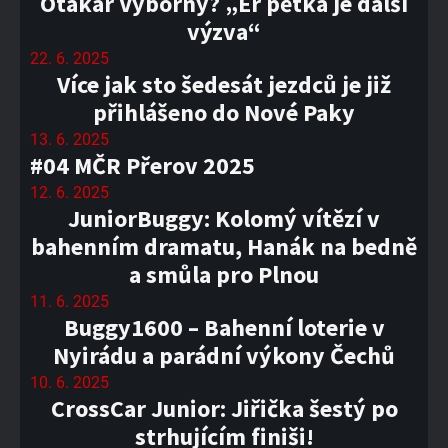
Otakar Výborný? „Er pětka je další
výzva“
22. 6. 2025
Více jak sto šedesát jezdců je již
přihlášeno do Nové Paky
13. 6. 2025
#04 MČR Přerov 2025
12. 6. 2025
JuniorBuggy: Kolomý vítězí v
bahenním dramatu, Hanák na bedně
a smůla pro Plnou
11. 6. 2025
Buggy1600 – Bahenní loterie v
Nyirádu a parádní výkony Čechů
10. 6. 2025
CrossCar Junior: Jiřička šestý po
strhujícím finiši!