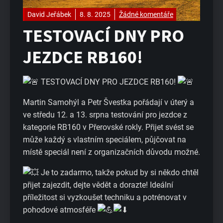
David Jeřábek
8. 8. 2025
Žádné komentáře
TESTOVACÍ DNY PRO
JEZDCE RB160!
TESTOVACÍ DNY PRO JEZDCE RB160!
Martin Samohýl a Petr Švestka pořádají v úterý a
ve středu 12. a 13. srpna testování pro jezdce z
kategorie RB160 v Přerovské rokly. Přijet svést se
může každý s vlastním speciálem, půjčovat na
místě speciál není z organizačních důvodu možné.
Je to zadarmo, takže pokud by si někdo chtěl
přijet zajezdit, dejte vědět a dorazte! Ideální
příležitost si vyzkoušet techniku a potrénovat v
pohodové atmosféře