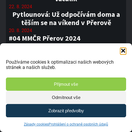
22. 8. 2024
Pytlounová: Už odpočívám doma a
těším se na víkend v Přerově
20. 8. 2024
#04 MMČR Přerov 2024
20. 8. 2024
Eliška Pytlounová - audiozpráva
20. 8. 2024
Používáme cookies k optimalizaci našich webových
stránek a našich služeb.
Soutěž o vstupenky do Přerova
19. 8. 2024
Hašler: Chtěl jsem v Poříčí počtvrté
Přijmout vše
vyhrát
Odmítnout vše
19. 8. 2024
Poříčí bylo náročné, přiznává Tomáš
Zobrazit předvolby
Svoboda
18. 8. 2024
Zásady cookies
Prohlášení o ochraně osobních údajů