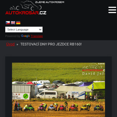
Powered by
Translate
Úvod
»
TESTOVACÍ DNY PRO JEZDCE RB160!