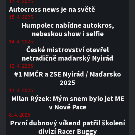
17. 4. 2025
Autocross news je na světě
15. 4. 2025
Humpolec nabídne autokros,
nebeskou show i selfie
14. 4. 2025
České mistrovství otevřel
netradičně maďarský Nyirád
12. 4. 2025
#1 MMČR a ZSE Nyirád / Maďarsko
2025
11. 4. 2025
Milan Rýzek: Mým snem bylo jet ME
v Nové Pace
8. 4. 2025
První dubnový víkend patřil školení
divizí Racer Buggy