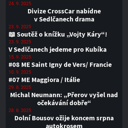
24. 9. 2025
Divize CrossCar nabídne
v Sedlčanech drama
23. 9. 2025
📖 Soutěž o knížku „Vojty Káry“!
23. 9. 2025
V Sedlčanech jedeme pro Kubíka
15. 9. 2025
#08 ME Saint Igny de Vers/ Francie
10. 9. 2025
#07 ME Maggiora / Itálie
29. 8. 2025
Michal Neumann: „Přerov vyšel nad
očekávání dobře“
28. 8. 2025
Dolní Bousov ožije koncem srpna
autokrosem