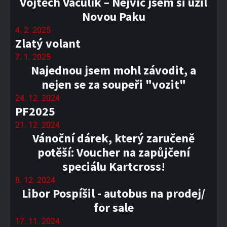
Vojtěch Vaculík – Nejvíc jsem si užil
Novou Paku
4. 2. 2025
Zlatý volant
7. 1. 2025
Najednou jsem mohl závodit, a
nejen se za soupeři "vozit"
24. 12. 2024
PF2025
21. 12. 2024
Vánoční dárek, který zaručeně
potěší: Voucher na zapůjčení
speciálu Kartcross!
8. 12. 2024
Libor Pospíšil - autobus na prodej/
for sale
17. 11. 2024