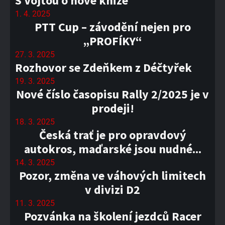
S Vojtou o nové knize
1. 4. 2025
PTT Cup – závodění nejen pro
„PROFÍKY“
27. 3. 2025
Rozhovor se Zdeňkem z Déčtyřek
19. 3. 2025
Nové číslo časopisu Rally 2/2025 je v
prodeji!
18. 3. 2025
Česká trať je pro opravdový
autokros, maďarské jsou nudné...
14. 3. 2025
Pozor, změna ve váhových limitech
v divizi D2
11. 3. 2025
Pozvánka na školení jezdců Racer