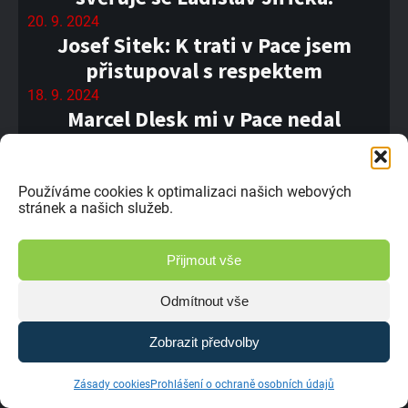
20. 9. 2024
Josef Sitek: K trati v Pace jsem
přistupoval s respektem
18. 9. 2024
Marcel Dlesk mi v Pace nedal
sebemenší příležitost ho předjet,
vypráví Lukáš Musil.
Používáme cookies k optimalizaci našich webových
18. 9. 2024
stránek a našich služeb.
XXIII. Global Assistance Setkání
mistrů v netradičním termínu
Přijmout vše
17. 9. 2024
Zpět do minulosti – Jindřich Kottek
Odmítnout vše
17. 9. 2024
Do Paky se mi moc nechtělo,
Zobrazit předvolby
přiznává Arnošt Florián
Zásady cookies
Prohlášení o ochraně osobních údajů
16. 9. 2024