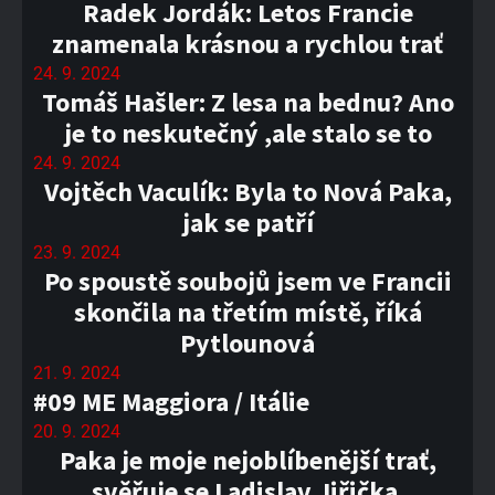
Radek Jordák: Letos Francie
znamenala krásnou a rychlou trať
24. 9. 2024
Tomáš Hašler: Z lesa na bednu? Ano
je to neskutečný ,ale stalo se to
24. 9. 2024
Vojtěch Vaculík: Byla to Nová Paka,
jak se patří
23. 9. 2024
Po spoustě soubojů jsem ve Francii
skončila na třetím místě, říká
Pytlounová
21. 9. 2024
#09 ME Maggiora / Itálie
20. 9. 2024
Paka je moje nejoblíbenější trať,
svěřuje se Ladislav Jiřička.