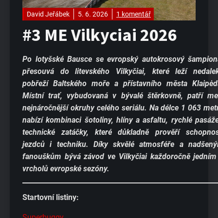
David Jeřábek
5. 6. 2026
1 komentář
#3 ME Vilkyciai 2026
Po lotyšské Bausce se evropský autokrosový šampion
přesouvá do litevského Vilkyčiai, které leží nedale
pobřeží Baltského moře a přístavního města Klaipėd
Místní trať, vybudovaná v bývalé štěrkovně, patří me
nejnáročnější okruhy celého seriálu. Na délce 1 063 met
nabízí kombinaci šotoliny, hlíny a asfaltu, rychlé pasáže
technické zatáčky, které důkladně prověří schopnos
jezdců i techniku. Díky skvělé atmosféře a nadšen
fanouškům bývá závod ve Vilkyčiai každoročně jedním
vrcholů evropské sezóny.
Startovní listiny:
Superbuggy