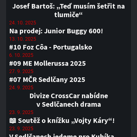
Josef Bartoš: „Teď musím šetřit na
tlumiče“
24. 10. 2025
Na prodej: Junior Buggy 600!
13. 10. 2025
#10 Foz Côa - Portugalsko
6. 10. 2025
#09 ME Mollerussa 2025
27. 9. 2025
#07 MČR Sedlčany 2025
24. 9. 2025
Divize CrossCar nabídne
v Sedlčanech drama
23. 9. 2025
📖 Soutěž o knížku „Vojty Káry“!
23. 9. 2025
V Sedlčanech jedeme pro Kubíka