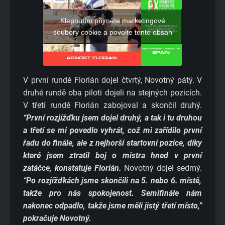
Klepnutím přijměte marketingové
soubory cookie a povolte tento obsah
V první rundě Florián dojel čtvrtý, Novotný pátý. V
druhé rundě oba piloti dojeli na stejných pozicích.
V třetí rundě Florián zabojoval a skončil druhý.
“První rozjížďku jsem dojel druhý, a tak i tu druhou
a třetí se mi povedlo vyhrát, což mi zařídilo první
řadu do finále, ale z nejhorší startovní pozice, díky
které jsem ztratil boj o mistra hned v první
zatáčce, konstatuje Florián.
Novotný dojel sedmý.
“Po rozjížďkách jsme skončili na 5. nebo 6. místě,
takže pro nás spokojenost. Semifinále nám
nakonec odpadlo, takže jsme měli jistý třetí místo,”
pokračuje Novotný.