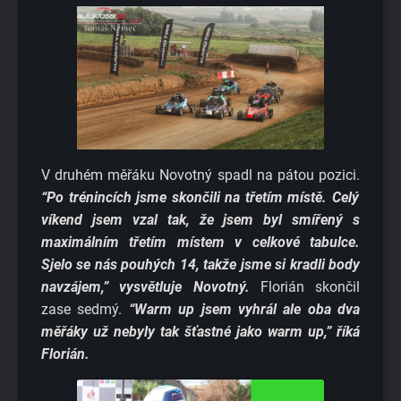
V druhém měřáku Novotný spadl na pátou pozici.
“Po trénincích jsme skončili na třetím místě. Celý
víkend jsem vzal tak, že jsem byl smířený s
maximálním třetím místem v celkové tabulce.
Sjelo se nás pouhých 14, takže jsme si kradli body
navzájem,” vysvětluje Novotný.
Florián skončil
zase sedmý.
“Warm up jsem vyhrál ale oba dva
měřáky už nebyly tak šťastné jako warm up,” říká
Florián.