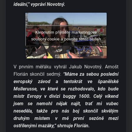
ideální,” vypráví Novotný.
Klepnutím přijměte marketingové
soubory cookie a povolte tento obsah
V prvním měřáku vyhrál Jakub Novotný. Arnošt
Florián skončil sedmý.
“Máme za sebou poslední
evropský závod a tentokrát ve španělské
Mollerusse, ve které se rozhodovalo, kdo bude
mistr Evropy v divizi buggy 1600. Celý víkend
jsem se nemohl nějak najít, trať mi vubec
neseděla, takže pro nás boj skončil skvělým
druhým místem v mé první sezóně mezi
ostřílenými mazáky,” shrnuje Florián.