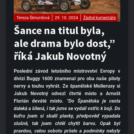
Tereza Šimurdová
29. 10. 2024
Žádné komentáře
Šance na titul byla,
ale drama bylo dost,”
říká Jakub Novotný
Poslední závod letošního mistrovství Evropy v
divizi Buggy 1600 znamenal pro oba naše piloty
nervy a touhu vyhrát. Ze španělské Mollerusy si
Jakub Novotný odvezl čtvrté místo a Arnošt
Florián deváté místo.
“Do Španělska je cesta
daleká a šílená, i tak jsme se vydali vstříc k boji. Do
kufru jsem si sbalil plavky, předpověď vypadala
slušně, tak jsem chtěl chytit barvu. Opak byl
pravdou, celou sobotu pršelo a podmínky nebyly