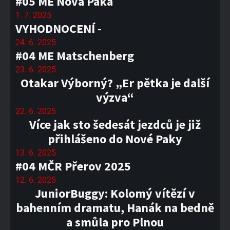
#05 ME Nová Paka
1. 7. 2025
VYHODNOCENÍ -
24. 6. 2025
#04 ME Matschenberg
23. 6. 2025
Otakar Výborný? „Er pětka je další
výzva“
22. 6. 2025
Více jak sto šedesát jezdců je již
přihlášeno do Nové Paky
13. 6. 2025
#04 MČR Přerov 2025
12. 6. 2025
JuniorBuggy: Kolomý vítězí v
bahenním dramatu, Hanák na bedně
a smůla pro Plnou