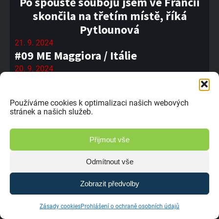
Po spoustě soubojů jsem ve Francii
skončila na třetím místě, říká
Pytlounová
21. 9. 2024
#09 ME Maggiora / Itálie
20. 9. 2024
Paka je moje nejoblíbenější trať,
svěřuje se Ladislav Jiřička.
Používáme cookies k optimalizaci našich webových
20. 9. 2024
stránek a našich služeb.
Josef Sitek: K trati v Pace jsem
přistupoval s respektem
Přijmout vše
18. 9. 2024
Marcel Dlesk mi v Pace nedal
Odmítnout vše
sebemenší příležitost ho předjet,
Zobrazit předvolby
vypráví Lukáš Musil.
18. 9. 2024
Zásady cookies
Prohlášení o ochraně osobních údajů
XXIII. Global Assistance Setkání