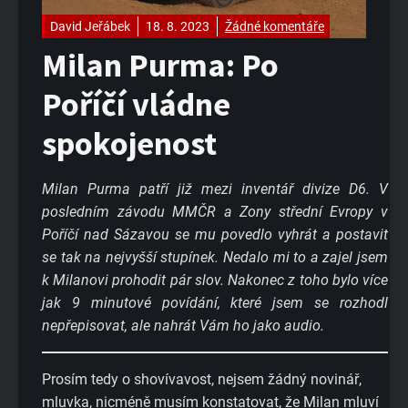
David Jeřábek
18. 8. 2023
Žádné komentáře
Milan Purma: Po
Poříčí vládne
spokojenost
Milan Purma patří již mezi inventář divize D6. V
posledním závodu MMČR a Zony střední Evropy v
Poříčí nad Sázavou se mu povedlo vyhrát a postavit
se tak na nejvyšší stupínek. Nedalo mi to a zajel jsem
k Milanovi prohodit pár slov. Nakonec z toho bylo více
jak 9 minutové povídání, které jsem se rozhodl
nepřepisovat, ale nahrát Vám ho jako audio.
Prosím tedy o shovívavost, nejsem žádný novinář,
mluvka, nicméně musím konstatovat, že Milan mluví