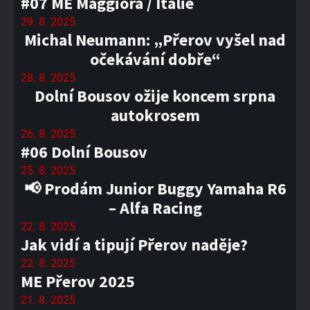
#07 ME Maggiora / Itálie
29. 8. 2025
Michal Neumann: „Přerov vyšel nad
očekávání dobře“
28. 8. 2025
Dolní Bousov ožije koncem srpna
autokrosem
26. 8. 2025
#06 Dolní Bousov
25. 8. 2025
📢 Prodám Junior Buggy Yamaha R6
– Alfa Racing
22. 8. 2025
Jak vidí a tipují Přerov naděje?
22. 8. 2025
ME Přerov 2025
21. 8. 2025