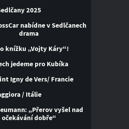
Sedlčany 2025
ossCar nabídne v Sedlčanech
drama
 o knížku „Vojty Káry“!
ech jedeme pro Kubíka
int Igny de Vers/ Francie
giora / Itálie
Neumann: „Přerov vyšel nad
očekávání dobře“