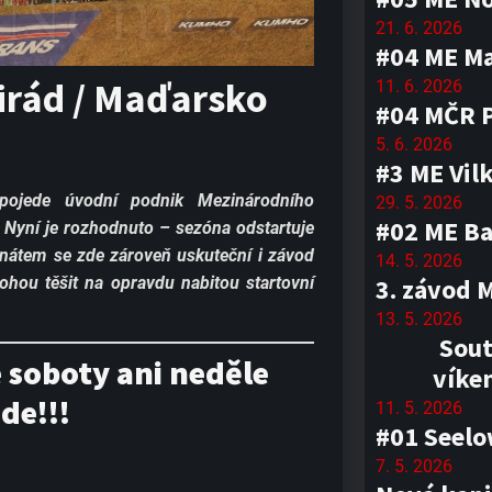
21. 6. 2026
#04 ME M
irád / Maďarsko
11. 6. 2026
#04 MČR 
5. 6. 2026
#3 ME Vil
pojede úvodní podnik Mezinárodního
29. 5. 2026
#02 ME Ba
. Nyní je rozhodnuto – sezóna odstartuje
átem se zde zároveň uskuteční i závod
14. 5. 2026
ohou těšit na opravdu nabitou startovní
3. závod 
13. 5. 2026
Sout
e soboty ani neděle
víke
de!!!
11. 5. 2026
#01 Seel
7. 5. 2026