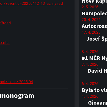
Nová kapi
pdf/?eventid=20250412_13_ac_nyirad
2. 5. 2026
Humpolec 
20. 4. 2026
ffroad
Autocross
17. 4. 2026
Josef Š
center
8. 4. 2026
#1 MČR Ny
7. 4. 2026
David H
dock/ax-cez-2025-04
6. 4. 2026
Byla to v
rmonogram
4. 4. 2026
Giovann