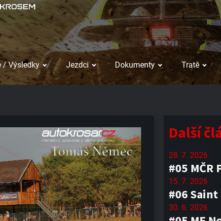
 / Výsledky
Jezdci
Dokumenty
Tratě
Další č
28. 7. 2026
#05 MČR P
15. 7. 2026
#06 Saint
30. 6. 2026
#05 ME No