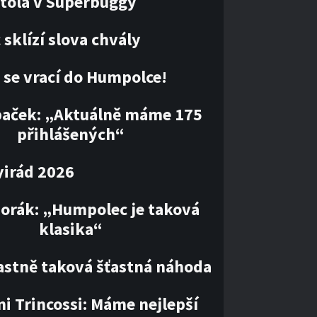
tola v Superbuggy
sklízí slova chvály
 se vrací do Humpolce!
paček: „Aktuálně máme 175
přihlášených“
irád 2026
orák: „Humpolec je taková
klasika“
lastně taková šťastná náhoda
i Trincossi: Máme nejlepší