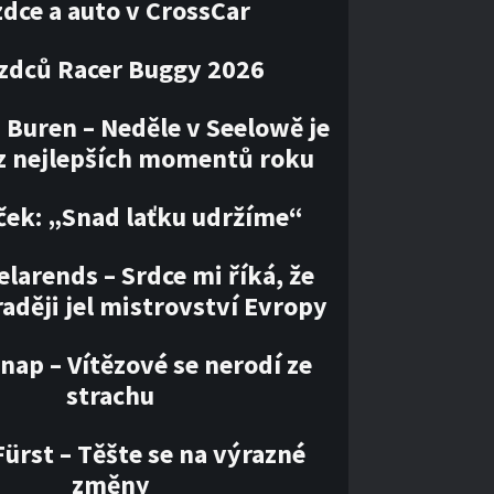
zdce a auto v CrossCar
ezdců Racer Buggy 2026
 Buren – Neděle v Seelowě je
z nejlepších momentů roku
ček: „Snad laťku udržíme“
larends – Srdce mi říká, že
aději jel mistrovství Evropy
nap – Vítězové se nerodí ze
strachu
ürst – Těšte se na výrazné
změny