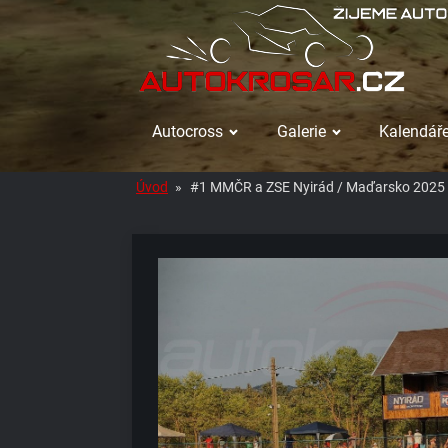
Autocross
Galerie
Kalendáře
Úvod
»
#1 MMČR a ZSE Nyirád / Maďarsko 2025