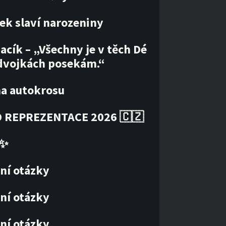
ek slaví narozeniny
acík – „Všechny je v těch Dé
dvojkách posekám.“
ha autokrosu
 REPREZENTACE 2026 🇨🇿
✨
ní otázky
ní otázky
ní otázky