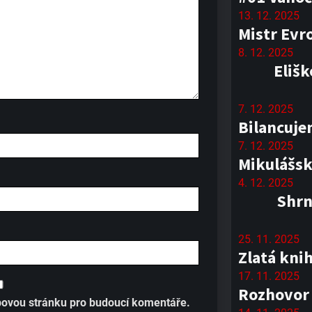
13. 12. 2025
Mistr Evr
8. 12. 2025
Elišk
7. 12. 2025
Bilancuje
7. 12. 2025
Mikulášsk
4. 12. 2025
Shrn
25. 11. 2025
Zlatá kni
17. 11. 2025
Rozhovor
ebovou stránku pro budoucí komentáře.