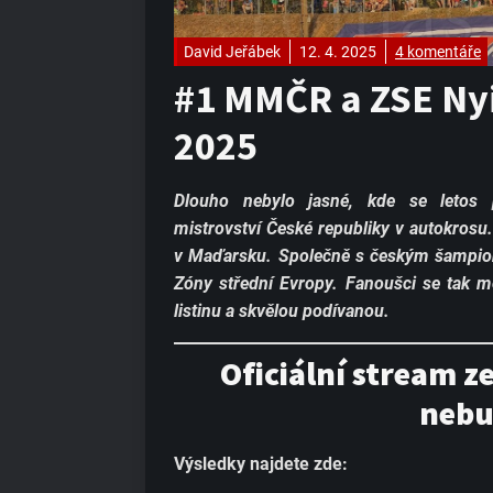
David Jeřábek
12. 4. 2025
4 komentáře
#1 MMČR a ZSE Ny
2025
Dlouho nebylo jasné, kde se letos 
mistrovství České republiky v autokrosu
v Maďarsku. Společně s českým šampion
Zóny střední Evropy. Fanoušci se tak m
listinu a skvělou podívanou.
Oficiální stream z
nebu
Výsledky najdete zde: