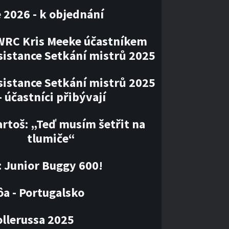
 2026 - k objednání
WRC Kris Meeke účastníkem
sistance Setkání mistrů 2025
sistance Setkání mistrů 2025
– účastníci přibývají
artoš: „Teď musím šetřit na
tlumiče“
: Junior Buggy 600!
ôa - Portugalsko
llerussa 2025