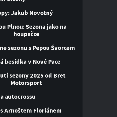
opy: Jakub Novotný
ou Plnou: Sezona jako na
houpačce
me sezonu s Pepou Švorcem
á besídka v Nové Pace
utí sezony 2025 od Bret
Motorsport
ha autocrossu
 s Arnoštem Floriánem