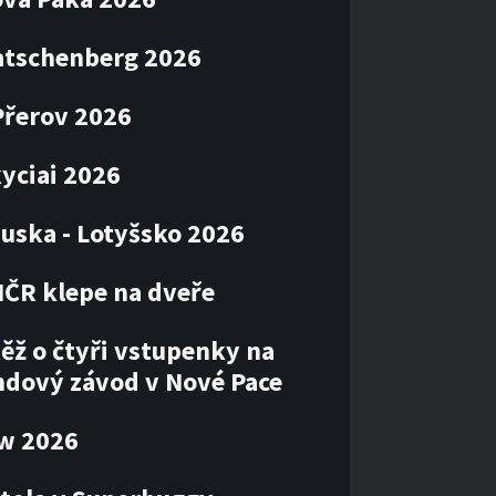
atschenberg 2026
Přerov 2026
kyciai 2026
uska - Lotyšsko 2026
MČR klepe na dveře
ěž o čtyři vstupenky na
ndový závod v Nové Pace
ow 2026