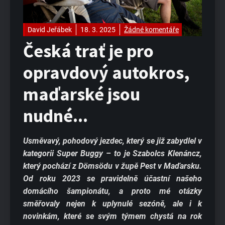
David Jeřábek
18. 3. 2025
Žádné komentáře
Česká trať je pro
opravdový autokros,
maďarské jsou
nudné...
Usměvavý, pohodový jezdec, který se již zabydlel v
kategorii Super Buggy – to je Szabolcs Klenáncz,
který pochází z Dömsödu v župě Pest v Maďarsku.
Od roku 2023 se pravidelně účastní našeho
domácího šampionátu, a proto mé otázky
směřovaly nejen k uplynulé sezóně, ale i k
novinkám, které se svým týmem chystá na rok