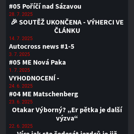
#05 Poříčí nad Sázavou
28. 7. 2025
🎉 SOUTĚŽ UKONČENA - VÝHERCI VE
ČLÁNKU
14. 7. 2025
Autocross news #1-5
3. 7. 2025
#05 ME Nová Paka
1. 7. 2025
VYHODNOCENÍ -
24. 6. 2025
#04 ME Matschenberg
23. 6. 2025
Otakar Výborný? „Er pětka je další
výzva“
22. 6. 2025
Více jak sto šedesát jezdců je již