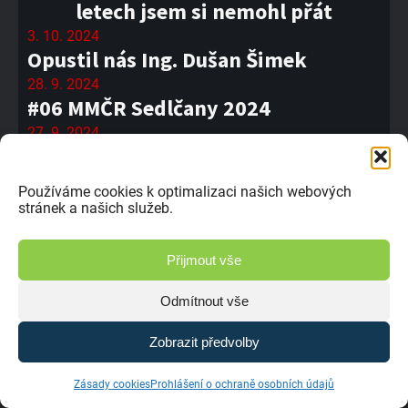
letech jsem si nemohl přát
3. 10. 2024
Opustil nás Ing. Dušan Šimek
28. 9. 2024
#06 MMČR Sedlčany 2024
27. 9. 2024
Dušan Horčička v Sedlčanech v
divizi Superbuggy
Používáme cookies k optimalizaci našich webových
26. 9. 2024
stránek a našich služeb.
Josef Švorc: Velice rychle jsem
zjistil, jak je Evropa tvrdá
Přijmout vše
25. 9. 2024
Velká bitva, zapadající sluníčko a
Odmítnout vše
rozbitá trať
Zobrazit předvolby
24. 9. 2024
Radek Jordák: Letos Francie
Zásady cookies
Prohlášení o ochraně osobních údajů
znamenala krásnou a rychlou trať