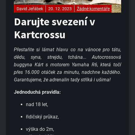
David Jeřábek
20. 12. 2023
Žádné komentáře
Darujte svezení v
Kartcrossu
Přestaňte si lámat hlavu co na vánoce pro tátu,
dědu, syna, strejdu, tchána... Autocrossová
buggyna Kárt s motorem Yamaha R6, která točí
přes 16.000 otáček za minutu, nadchne každého.
Garantujeme, že adrenalin tady stříká i ušima!
Jednoduchá pravidla:
nad 18 let,
řidičský průkaz,
výška do 2m,