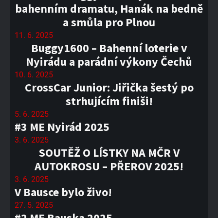
bahenním dramatu, Hanák na bedně
a smůla pro Plnou
11. 6. 2025
Buggy1600 – Bahenní loterie v
Nyirádu a parádní výkony Čechů
10. 6. 2025
CrossCar Junior: Jiřička šestý po
strhujícím finiši!
5. 6. 2025
#3 ME Nyirád 2025
3. 6. 2025
SOUTĚŽ O LÍSTKY NA MČR V
AUTOKROSU – PŘEROV 2025!
3. 6. 2025
V Bausce bylo živo!
27. 5. 2025
#2 ME Bauska 2025