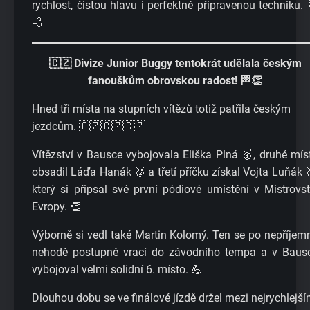
rychlost, čistou hlavu i perfektně připravenou techniku. 
💨
🇨🇿 Divize Junior Buggy tentokrát udělala českým
fanouškům obrovskou radost! 🏁👏
Hned tři místa na stupních vítězů totiž patřila českým
jezdcům. 🇨🇿🇨🇿🇨🇿
Vítězství v Bausce vybojovala Eliška Plná 🥇, druhé mís
obsadil Láďa Hanák 🥈 a třetí příčku získal Vojta Luňák 
který si připsal své první pódiové umístění v Mistrovst
Evropy. 👏
Výborně si vedl také Martin Kolomý. Ten se po nepříjem
nehodě postupně vrací do závodního tempa a v Baus
vybojoval velmi solidní 6. místo. 💪
Dlouhou dobu se ve finálové jízdě držel mezi nejrychlejší