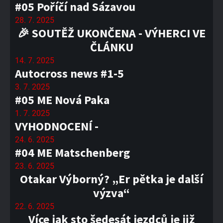
#05 Poříčí nad Sázavou
28. 7. 2025
🎉 SOUTĚŽ UKONČENA - VÝHERCI VE
ČLÁNKU
14. 7. 2025
Autocross news #1-5
3. 7. 2025
#05 ME Nová Paka
1. 7. 2025
VYHODNOCENÍ -
24. 6. 2025
#04 ME Matschenberg
23. 6. 2025
Otakar Výborný? „Er pětka je další
výzva“
22. 6. 2025
Více jak sto šedesát jezdců je již