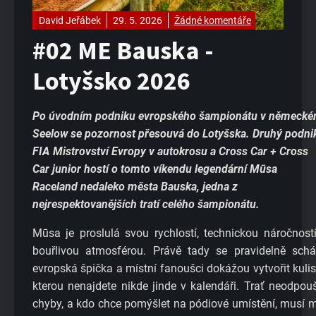
David Jeřábek
29. 5. 2026
Žádné komentáře
#02 ME Bauska -
Lotyšsko 2026
Po úvodním podniku evropského šampionátu v německ
Seelow se pozornost přesouvá do Lotyšska. Druhý podni
FIA Mistrovství Evropy v autokrosu a Cross Car + Cross
Car junior hostí o tomto víkendu legendární Mūsa
Raceland nedaleko města Bauska, jedna z
nejrespektovanějších tratí celého šampionátu.
Mūsa je proslulá svou rychlostí, technickou náročností
bouřlivou atmosférou. Právě tady se pravidelně schá
evropská špička a místní fanoušci dokážou vytvořit kulis
kterou nenajdete nikde jinde v kalendáři. Trať neodpouš
chyby, a kdo chce pomýšlet na pódiové umístění, musí m