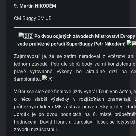
9. Martin NIKODÉM
CM Buggy CM JB
Po dvou odjetých závodech Mistrovství Evropy
vede průběžné pořadí SuperBuggy Petr Nikodém!
Zajímavostí je, že se zatím neradoval z vítězství ani
jednom závodě. Petr ale sbírá body velmi konzistentně
právě vyrovnané výkony ho aktuálně drží na če
šampionátu.
V Bausce sice obě finálové jízdy vyhrál Teun van Asten, a
o něco slabší výsledky v rozjížďkách znamenají, 
průběžným lídrem ME zůstává právě český jezdec. Rad
Jordák je po dvou podnicích na 6. místě průběžné
hodnocení. David Horák a Jaroslav Hošek se lotyšské
závodu nezúčastnili.