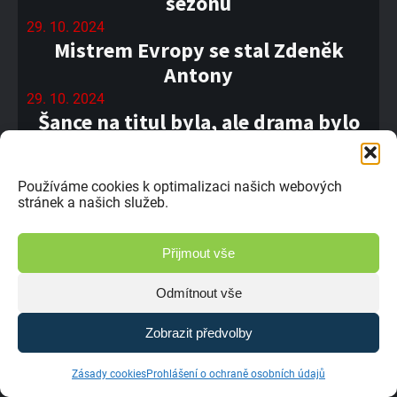
sezonu
29. 10. 2024
Mistrem Evropy se stal Zdeněk
Antony
29. 10. 2024
Šance na titul byla, ale drama bylo
dost,” říká Jakub Novotný
28. 10. 2024
Používáme cookies k optimalizaci našich webových
Shrnutí sezony 2024 od Bret
stránek a našich služeb.
Motorsport
25. 10. 2024
Přijmout vše
Sedlčany, něco neskutečného, říká
nová mistryně republiky Eliška Plná
Odmítnout vše
24. 10. 2024
Josef Švorc: Mollerussa byla velmi
Zobrazit předvolby
technická
Zásady cookies
Prohlášení o ochraně osobních údajů
22. 10. 2024