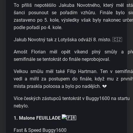
To příliš nepotěšilo Jakuba Novotného, který měl stá
šanci posunout se pořadím vzhůru. Finále bylo si
zastaveno po 5. kole, výsledky však byly nakonec urče
podle pořadí po 4. kole.
Jakub Novotný tak z Lotyšska odváží 8. místo. 🇨🇿
Arnošt Florian měl opět víkend plný smůly a př
semifinále se tentokrát do finále neprobojoval.
Velkou smůlu měl také Filip Hartman. Ten v semifiná
vedl a mířil za postupem do finále, když mu z první
místa praskla poloosa a bylo po nadějích. 💔
Více českých zástupců tentokrát v Buggy1600 na startu
nebylo.
1. Malone FEUILLADE
Fast & Speed Buggy1600