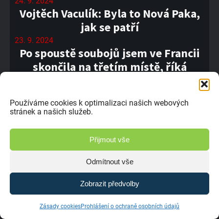
24. 9. 2024
Vojtěch Vaculík: Byla to Nová Paka,
jak se patří
23. 9. 2024
Po spoustě soubojů jsem ve Francii
skončila na třetím místě, říká
Pytlounová
21. 9. 2024
Používáme cookies k optimalizaci našich webových
#09 ME Maggiora / Itálie
stránek a našich služeb.
20. 9. 2024
Paka je moje nejoblíbenější trať,
Přijmout vše
svěřuje se Ladislav Jiřička.
20. 9. 2024
Odmítnout vše
Josef Sitek: K trati v Pace jsem
přistupoval s respektem
Zobrazit předvolby
18. 9. 2024
Zásady cookies
Prohlášení o ochraně osobních údajů
Marcel Dlesk mi v Pace nedal