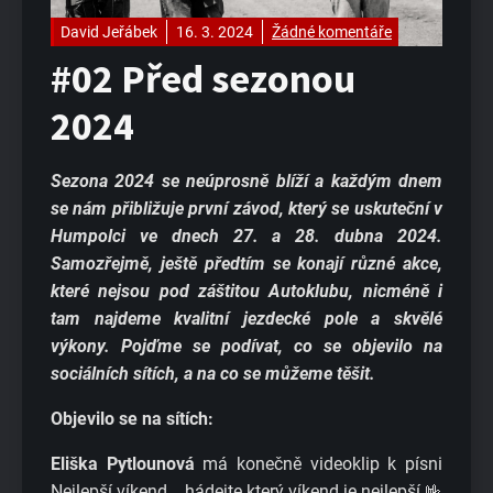
David Jeřábek
16. 3. 2024
Žádné komentáře
#02 Před sezonou
2024
Sezona 2024 se neúprosně blíží a každým dnem
se nám přibližuje první závod, který se uskuteční v
Humpolci ve dnech 27. a 28. dubna 2024.
Samozřejmě, ještě předtím se konají různé akce,
které nejsou pod záštitou Autoklubu, nicméně i
tam najdeme kvalitní jezdecké pole a skvělé
výkony. Pojďme se podívat, co se objevilo na
sociálních sítích, a na co se můžeme těšit.
Objevilo se na sítích:
Eliška Pytlounová
má konečně videoklip k písni
Nejlepší víkend... hádejte který víkend je nejlepší 🤟