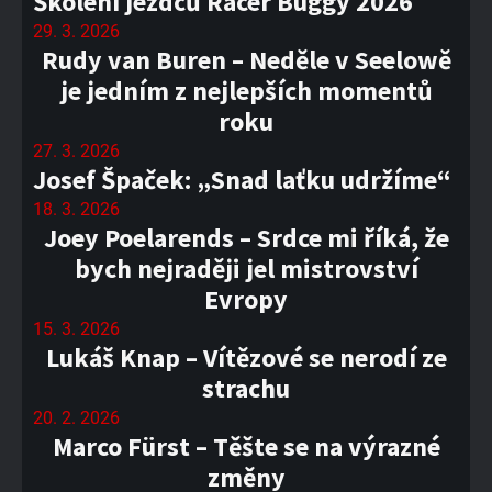
Školení jezdců Racer Buggy 2026
29. 3. 2026
Rudy van Buren – Neděle v Seelowě
je jedním z nejlepších momentů
roku
27. 3. 2026
Josef Špaček: „Snad laťku udržíme“
18. 3. 2026
Joey Poelarends – Srdce mi říká, že
bych nejraději jel mistrovství
Evropy
15. 3. 2026
Lukáš Knap – Vítězové se nerodí ze
strachu
20. 2. 2026
Marco Fürst – Těšte se na výrazné
změny