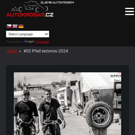
Powered by
Translate
Úvod
»
#02 Před sezonou 2024